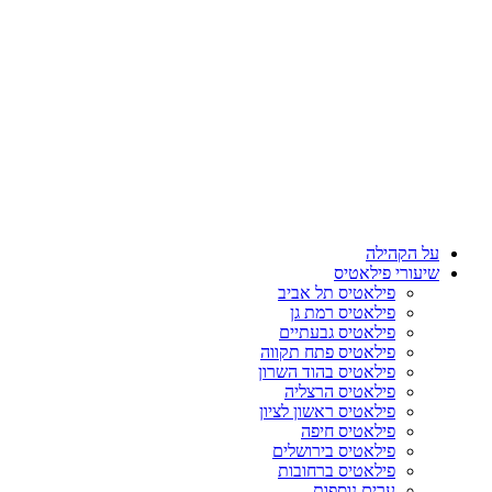
על הקהילה
שיעורי פילאטיס
פילאטיס תל אביב
פילאטיס רמת גן
פילאטיס גבעתיים
פילאטיס פתח תקווה
פילאטיס בהוד השרון
פילאטיס הרצליה
פילאטיס ראשון לציון
פילאטיס חיפה
פילאטיס בירושלים
פילאטיס ברחובות
ערים נוספות