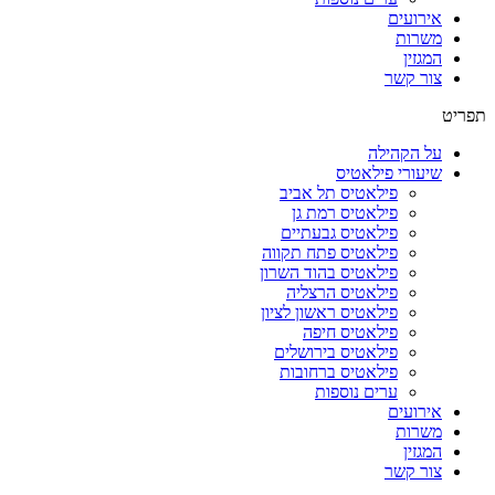
אירועים
משרות
המגזין
צור קשר
תפריט
על הקהילה
שיעורי פילאטיס
פילאטיס תל אביב
פילאטיס רמת גן
פילאטיס גבעתיים
פילאטיס פתח תקווה
פילאטיס בהוד השרון
פילאטיס הרצליה
פילאטיס ראשון לציון
פילאטיס חיפה
פילאטיס בירושלים
פילאטיס ברחובות
ערים נוספות
אירועים
משרות
המגזין
צור קשר