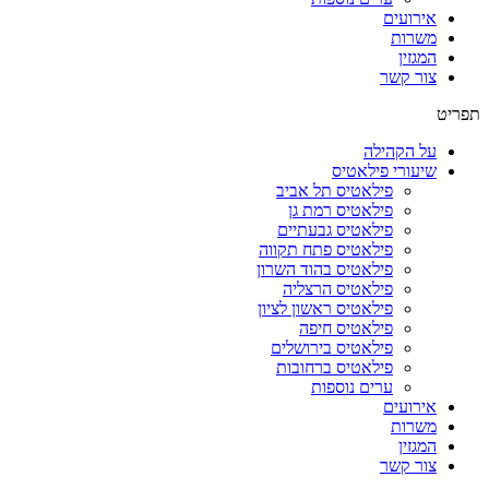
אירועים
משרות
המגזין
צור קשר
תפריט
על הקהילה
שיעורי פילאטיס
פילאטיס תל אביב
פילאטיס רמת גן
פילאטיס גבעתיים
פילאטיס פתח תקווה
פילאטיס בהוד השרון
פילאטיס הרצליה
פילאטיס ראשון לציון
פילאטיס חיפה
פילאטיס בירושלים
פילאטיס ברחובות
ערים נוספות
אירועים
משרות
המגזין
צור קשר