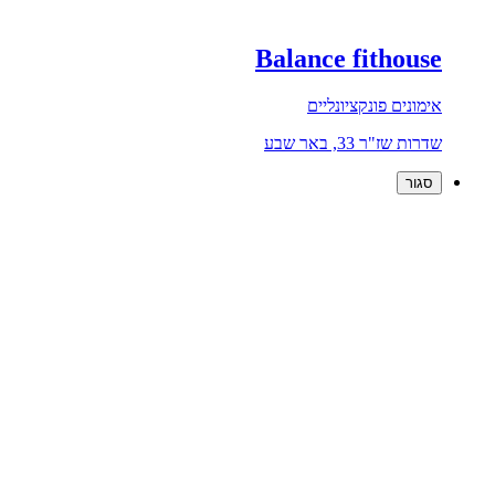
Balance fithouse
אימונים פונקציונליים
שדרות שז"ר 33, באר שבע
סגור