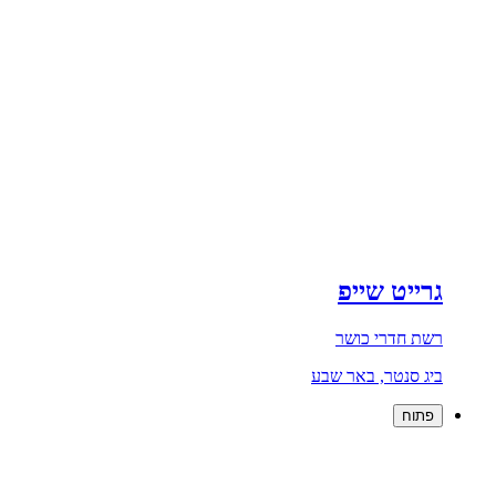
גרייט שייפ
רשת חדרי כושר
ביג סנטר, באר שבע
פתוח