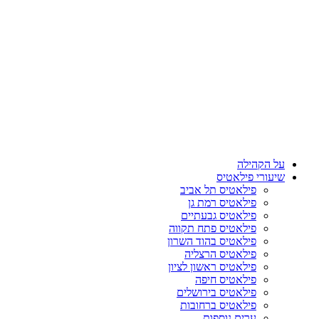
על הקהילה
שיעורי פילאטיס
פילאטיס תל אביב
פילאטיס רמת גן
פילאטיס גבעתיים
פילאטיס פתח תקווה
פילאטיס בהוד השרון
פילאטיס הרצליה
פילאטיס ראשון לציון
פילאטיס חיפה
פילאטיס בירושלים
פילאטיס ברחובות
ערים נוספות