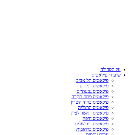
על הקהילה
שיעורי פילאטיס
פילאטיס תל אביב
פילאטיס רמת גן
פילאטיס גבעתיים
פילאטיס פתח תקווה
פילאטיס בהוד השרון
פילאטיס הרצליה
פילאטיס ראשון לציון
פילאטיס חיפה
פילאטיס בירושלים
פילאטיס ברחובות
ערים נוספות