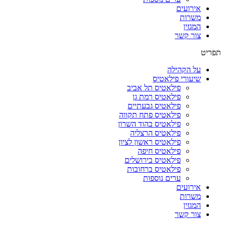
אירועים
משרות
המגזין
צור קשר
תפריט
על הקהילה
שיעורי פילאטיס
פילאטיס תל אביב
פילאטיס רמת גן
פילאטיס גבעתיים
פילאטיס פתח תקווה
פילאטיס בהוד השרון
פילאטיס הרצליה
פילאטיס ראשון לציון
פילאטיס חיפה
פילאטיס בירושלים
פילאטיס ברחובות
ערים נוספות
אירועים
משרות
המגזין
צור קשר