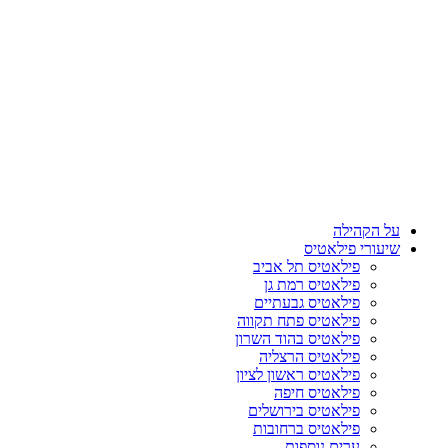
על הקהילה
שיעורי פילאטיס
פילאטיס תל אביב
פילאטיס רמת גן
פילאטיס גבעתיים
פילאטיס פתח תקווה
פילאטיס בהוד השרון
פילאטיס הרצליה
פילאטיס ראשון לציון
פילאטיס חיפה
פילאטיס בירושלים
פילאטיס ברחובות
ערים נוספות