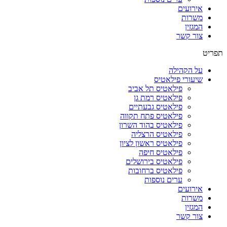
אירועים
משרות
המגזין
צור קשר
תפריט
על הקהילה
שיעורי פילאטיס
פילאטיס תל אביב
פילאטיס רמת גן
פילאטיס גבעתיים
פילאטיס פתח תקווה
פילאטיס בהוד השרון
פילאטיס הרצליה
פילאטיס ראשון לציון
פילאטיס חיפה
פילאטיס בירושלים
פילאטיס ברחובות
ערים נוספות
אירועים
משרות
המגזין
צור קשר