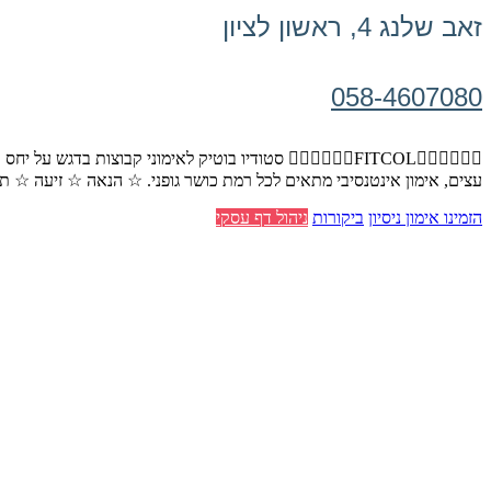
זאב שלנג 4, ראשון לציון
058-4607080
🏃‍♀️🏃‍♂️🏋️‍♂️FITCOL🏃‍♀️🏃‍♂️🏋️‍♂️ סטודיו בוטיק לאימונ
עצים, אימון אינטנסיבי מתאים לכל רמת כושר גופני. ☆ הנאה ☆ זיעה ☆ 
הזמינו אימון ניסיון
ביקורות
ניהול דף עסקי