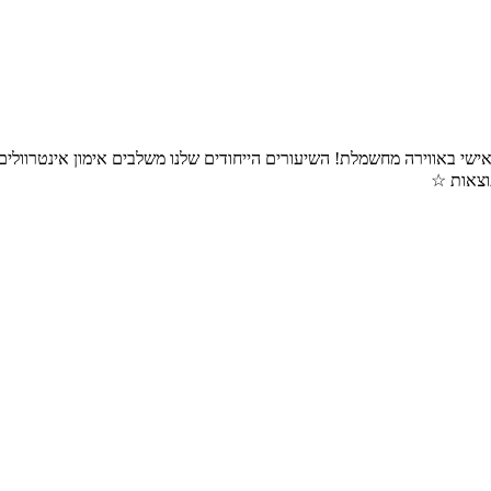
י קבוצות בדגש על יחס אישי באווירה מחשמלת! השיעורים הייחודים שלנו משלבים אימון אי
תוצאות ☆