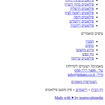
פילאטיס פתח תקווה
פילאטיס בהוד השרון
פילאטיס הרצליה
פילאטיס ראשון לציון
פילאטיס חיפה
פילאטיס ירושלים
פילאטיס רחובות
טיפים ומאמרים
המגזין
טיפים
מידע מקצועי
גוף ונפש
פילאטיס שיקומי
מאמנים? הצטרפו לקהילה!
טל' : 050-777-7400
מייל : info@ipilates.co.il
הצטרפות מאמנים
דף הבית
»
רישומים
»
סיון משען פילאטיס
Made with ♥️ by teamworkmedia