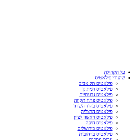
על הקהילה
שיעורי פילאטיס
פילאטיס תל אביב
פילאטיס רמת גן
פילאטיס גבעתיים
פילאטיס פתח תקווה
פילאטיס בהוד השרון
פילאטיס הרצליה
פילאטיס ראשון לציון
פילאטיס חיפה
פילאטיס בירושלים
פילאטיס ברחובות
ערים נוספות