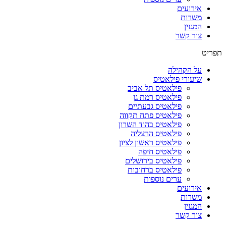
אירועים
משרות
המגזין
צור קשר
תפריט
על הקהילה
שיעורי פילאטיס
פילאטיס תל אביב
פילאטיס רמת גן
פילאטיס גבעתיים
פילאטיס פתח תקווה
פילאטיס בהוד השרון
פילאטיס הרצליה
פילאטיס ראשון לציון
פילאטיס חיפה
פילאטיס בירושלים
פילאטיס ברחובות
ערים נוספות
אירועים
משרות
המגזין
צור קשר