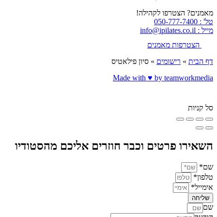
מאמנים? הצטרפו לקהילה!
טל' : 050-777-7400
מייל : info@ipilates.co.il
הצטרפות מאמנים
דף הבית
»
רישומים
»
סיון פילאטיס
Made with ♥️ by teamworkmedia
סל קניות
השאירו פרטים וכבר חוזרים אליכם מהסטודיו
שם*
טלפון*
אימייל*
שליחה
שם