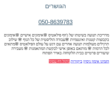
הגושרים
050-8639783
מדריכת תנועה בשיטתו של ג'וזף פילאטיס 🌸אימונים אישיים 🌸אימונים
בקבוצות קטנות ואינטמיות 🌸עבודה הוליסטית של כל הגוף 🌸 שילוב
תרגילים מעולמות תנועה אחרים עם דגש על עולם הפילאטיס 🌸מתאים
לכל הרמות 🌸 מותאם באופן אישי לבקשת המתאמנות 🌸 מעבירה
שיעורים פרטיים בבית הלקוחה/ באויר הפתוח
הזמינו אימון ניסיון
ביקורות
ניהול דף עסקי