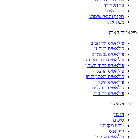
על הקהילה
דברו איתנו
תקנון ותנאי שימוש
מפת אתר
פילאטיס בארץ
פילאטיס תל אביב
פילאטיס רמת גן
פילאטיס גבעתיים
פילאטיס פתח תקווה
פילאטיס בהוד השרון
פילאטיס הרצליה
פילאטיס ראשון לציון
פילאטיס חיפה
פילאטיס ירושלים
פילאטיס רחובות
טיפים ומאמרים
המגזין
טיפים
מידע מקצועי
גוף ונפש
פילאטיס שיקומי