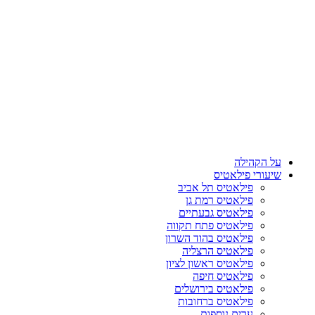
על הקהילה
שיעורי פילאטיס
פילאטיס תל אביב
פילאטיס רמת גן
פילאטיס גבעתיים
פילאטיס פתח תקווה
פילאטיס בהוד השרון
פילאטיס הרצליה
פילאטיס ראשון לציון
פילאטיס חיפה
פילאטיס בירושלים
פילאטיס ברחובות
ערים נוספות