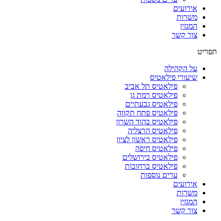
אירועים
משרות
המגזין
צור קשר
תפריט
על הקהילה
שיעורי פילאטיס
פילאטיס תל אביב
פילאטיס רמת גן
פילאטיס גבעתיים
פילאטיס פתח תקווה
פילאטיס בהוד השרון
פילאטיס הרצליה
פילאטיס ראשון לציון
פילאטיס חיפה
פילאטיס בירושלים
פילאטיס ברחובות
ערים נוספות
אירועים
משרות
המגזין
צור קשר