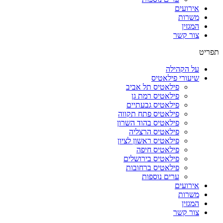
אירועים
משרות
המגזין
צור קשר
תפריט
על הקהילה
שיעורי פילאטיס
פילאטיס תל אביב
פילאטיס רמת גן
פילאטיס גבעתיים
פילאטיס פתח תקווה
פילאטיס בהוד השרון
פילאטיס הרצליה
פילאטיס ראשון לציון
פילאטיס חיפה
פילאטיס בירושלים
פילאטיס ברחובות
ערים נוספות
אירועים
משרות
המגזין
צור קשר