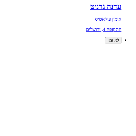
עדנה גרניט
אימון פילאטיס
התקופה 4, ירושלים
לא זמין