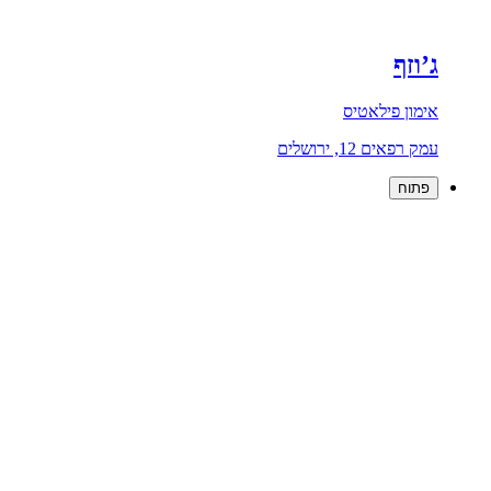
ג’וזף
אימון פילאטיס
עמק רפאים 12, ירושלים
פתוח