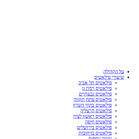
על הקהילה
שיעורי פילאטיס
פילאטיס תל אביב
פילאטיס רמת גן
פילאטיס גבעתיים
פילאטיס פתח תקווה
פילאטיס בהוד השרון
פילאטיס הרצליה
פילאטיס ראשון לציון
פילאטיס חיפה
פילאטיס בירושלים
פילאטיס ברחובות
ערים נוספות