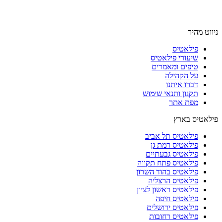
ניווט מהיר
פילאטיס
שיעורי פילאטיס
טיפים ומאמרים
על הקהילה
דברו איתנו
תקנון ותנאי שימוש
מפת אתר
פילאטיס בארץ
פילאטיס תל אביב
פילאטיס רמת גן
פילאטיס גבעתיים
פילאטיס פתח תקווה
פילאטיס בהוד השרון
פילאטיס הרצליה
פילאטיס ראשון לציון
פילאטיס חיפה
פילאטיס ירושלים
פילאטיס רחובות