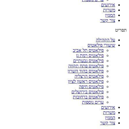
אירועים
משרות
המגזין
צור קשר
תפריט
על הקהילה
שיעורי פילאטיס
פילאטיס תל אביב
פילאטיס רמת גן
פילאטיס גבעתיים
פילאטיס פתח תקווה
פילאטיס בהוד השרון
פילאטיס הרצליה
פילאטיס ראשון לציון
פילאטיס חיפה
פילאטיס בירושלים
פילאטיס ברחובות
ערים נוספות
אירועים
משרות
המגזין
צור קשר