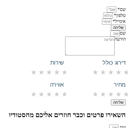
שם*
טלפון*
אימייל*
שליחה
שם
הודעה
דירוג כולל
שירות
★
★
★
★
★
★
★
★
★
מחיר
אווירה
★
★
★
★
★
★
★
★
★
שליחה
השאירו פרטים וכבר חוזרים אליכם מהסטודיו
שם