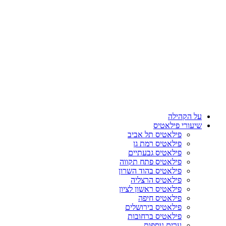
על הקהילה
שיעורי פילאטיס
פילאטיס תל אביב
פילאטיס רמת גן
פילאטיס גבעתיים
פילאטיס פתח תקווה
פילאטיס בהוד השרון
פילאטיס הרצליה
פילאטיס ראשון לציון
פילאטיס חיפה
פילאטיס בירושלים
פילאטיס ברחובות
ערים נוספות