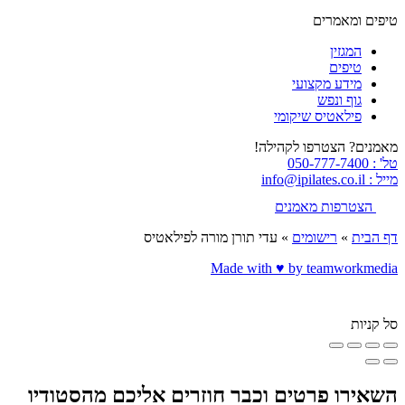
טיפים ומאמרים
המגזין
טיפים
מידע מקצועי
גוף ונפש
פילאטיס שיקומי
מאמנים? הצטרפו לקהילה!
טל' : 050-777-7400
מייל : info@ipilates.co.il
הצטרפות מאמנים
דף הבית
»
רישומים
»
עדי תורן מורה לפילאטיס
Made with ♥️ by teamworkmedia
סל קניות
השאירו פרטים וכבר חוזרים אליכם מהסטודיו