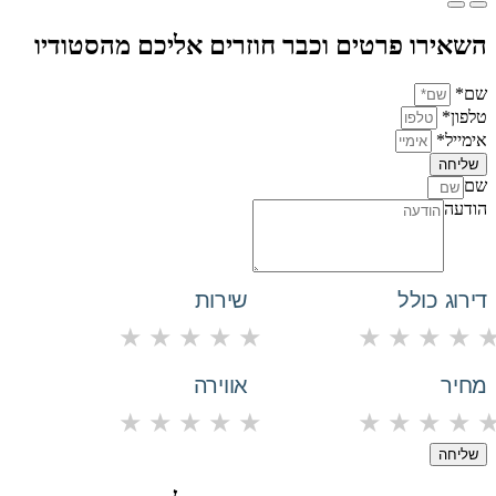
השאירו פרטים וכבר חוזרים אליכם מהסטודיו
שם*
טלפון*
אימייל*
שליחה
שם
הודעה
דירוג כולל
שירות
★
★
★
★
★
★
★
★
★
מחיר
אווירה
★
★
★
★
★
★
★
★
★
שליחה