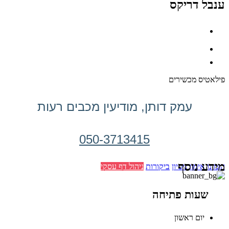
ענבל דריקס
פילאטיס מכשירים
עמק דותן, מודיעין מכבים רעות
050-3713415
מידע נוסף
הזמינו אימון ניסיון
ביקורות
ניהול דף עסקי
שעות פתיחה
יום ראשון