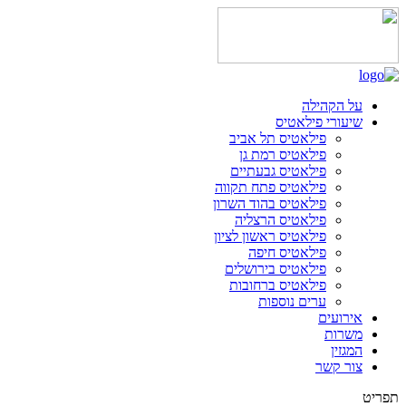
על הקהילה
שיעורי פילאטיס
פילאטיס תל אביב
פילאטיס רמת גן
פילאטיס גבעתיים
פילאטיס פתח תקווה
פילאטיס בהוד השרון
פילאטיס הרצליה
פילאטיס ראשון לציון
פילאטיס חיפה
פילאטיס בירושלים
פילאטיס ברחובות
ערים נוספות
אירועים
משרות
המגזין
צור קשר
תפריט