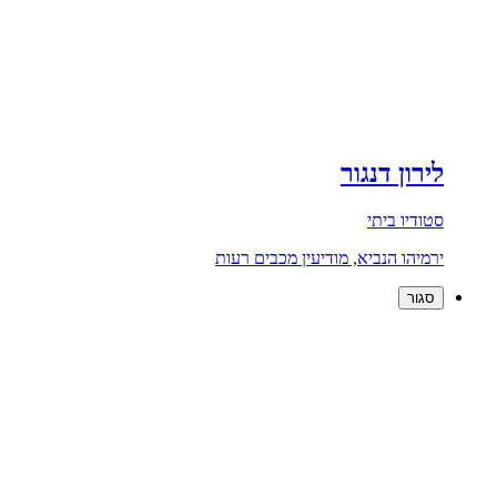
לירון דנגור
סטודיו ביתי
ירמיהו הנביא, מודיעין מכבים רעות
סגור