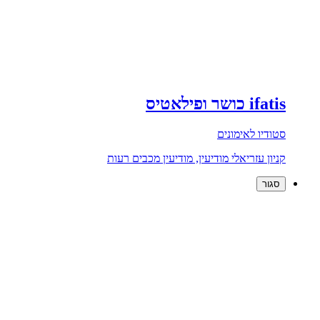
ifatis כושר ופילאטיס
סטודיו לאימונים
קניון עזריאלי מודיעין, מודיעין מכבים רעות
סגור