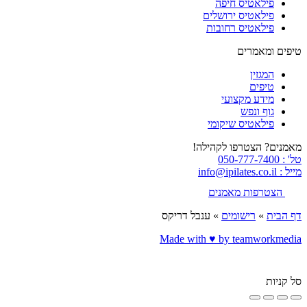
פילאטיס חיפה
פילאטיס ירושלים
פילאטיס רחובות
טיפים ומאמרים
המגזין
טיפים
מידע מקצועי
גוף ונפש
פילאטיס שיקומי
מאמנים? הצטרפו לקהילה!
טל' : 050-777-7400
מייל : info@ipilates.co.il
הצטרפות מאמנים
דף הבית
»
רישומים
»
ענבל דריקס
Made with ♥️ by teamworkmedia
סל קניות