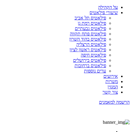
על הקהילה
שיעורי פילאטיס
פילאטיס תל אביב
פילאטיס רמת גן
פילאטיס גבעתיים
פילאטיס פתח תקווה
פילאטיס בהוד השרון
פילאטיס הרצליה
פילאטיס ראשון לציון
פילאטיס חיפה
פילאטיס בירושלים
פילאטיס ברחובות
ערים נוספות
אירועים
משרות
המגזין
צור קשר
הרשמה למאמנים