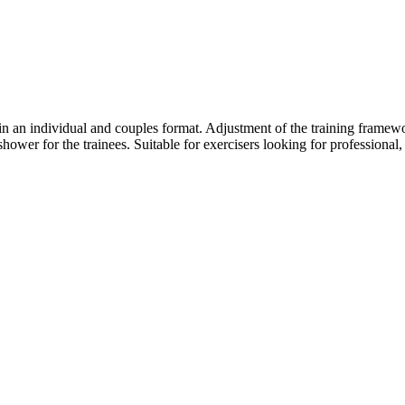
 in an individual and couples format.
Adjustment of the training framewo
 shower for the trainees.
Suitable for exercisers looking for professiona