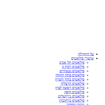
על הקהילה
שיעורי פילאטיס
פילאטיס תל אביב
פילאטיס רמת גן
פילאטיס גבעתיים
פילאטיס פתח תקווה
פילאטיס בהוד השרון
פילאטיס הרצליה
פילאטיס ראשון לציון
פילאטיס חיפה
פילאטיס בירושלים
פילאטיס ברחובות
ערים נוספות