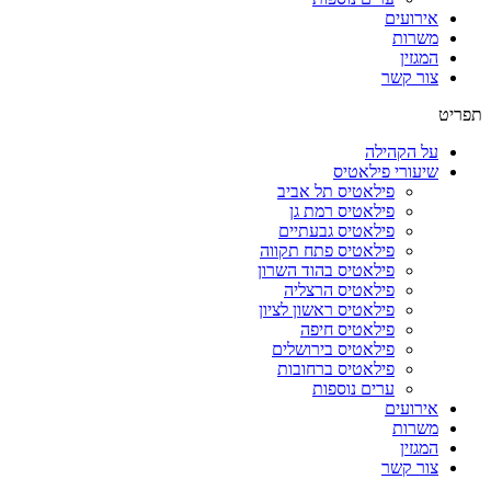
אירועים
משרות
המגזין
צור קשר
תפריט
על הקהילה
שיעורי פילאטיס
פילאטיס תל אביב
פילאטיס רמת גן
פילאטיס גבעתיים
פילאטיס פתח תקווה
פילאטיס בהוד השרון
פילאטיס הרצליה
פילאטיס ראשון לציון
פילאטיס חיפה
פילאטיס בירושלים
פילאטיס ברחובות
ערים נוספות
אירועים
משרות
המגזין
צור קשר