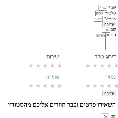
שם*
טלפון*
אימייל*
שליחה
שם
הודעה
דירוג כולל
שירות
★
★
★
★
★
★
★
★
★
מחיר
אווירה
★
★
★
★
★
★
★
★
★
שליחה
השאירו פרטים וכבר חוזרים אליכם מהסטודיו
שם