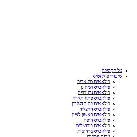
על הקהילה
שיעורי פילאטיס
פילאטיס תל אביב
פילאטיס רמת גן
פילאטיס גבעתיים
פילאטיס פתח תקווה
פילאטיס בהוד השרון
פילאטיס הרצליה
פילאטיס ראשון לציון
פילאטיס חיפה
פילאטיס בירושלים
פילאטיס ברחובות
ערים נוספות