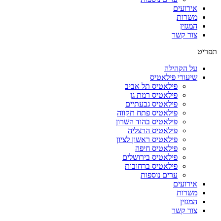
אירועים
משרות
המגזין
צור קשר
תפריט
על הקהילה
שיעורי פילאטיס
פילאטיס תל אביב
פילאטיס רמת גן
פילאטיס גבעתיים
פילאטיס פתח תקווה
פילאטיס בהוד השרון
פילאטיס הרצליה
פילאטיס ראשון לציון
פילאטיס חיפה
פילאטיס בירושלים
פילאטיס ברחובות
ערים נוספות
אירועים
משרות
המגזין
צור קשר