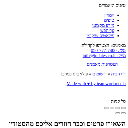
טיפים ומאמרים
המגזין
טיפים
מידע מקצועי
גוף ונפש
פילאטיס שיקומי
מאמנים? הצטרפו לקהילה!
טל' : 050-777-7400
מייל : info@ipilates.co.il
הצטרפות מאמנים
דף הבית
»
רישומים
»
פילאטיס במרכז
Made with ♥️ by teamworkmedia
סל קניות
השאירו פרטים וכבר חוזרים אליכם מהסטודיו