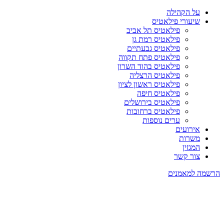
על הקהילה
שיעורי פילאטיס
פילאטיס תל אביב
פילאטיס רמת גן
פילאטיס גבעתיים
פילאטיס פתח תקווה
פילאטיס בהוד השרון
פילאטיס הרצליה
פילאטיס ראשון לציון
פילאטיס חיפה
פילאטיס בירושלים
פילאטיס ברחובות
ערים נוספות
אירועים
משרות
המגזין
צור קשר
הרשמה למאמנים