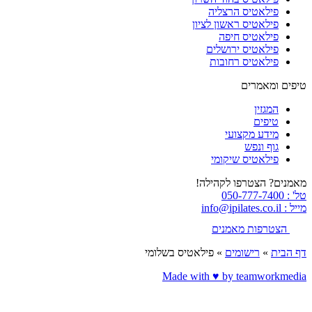
פילאטיס הרצליה
פילאטיס ראשון לציון
פילאטיס חיפה
פילאטיס ירושלים
פילאטיס רחובות
טיפים ומאמרים
המגזין
טיפים
מידע מקצועי
גוף ונפש
פילאטיס שיקומי
מאמנים? הצטרפו לקהילה!
טל' : 050-777-7400
מייל : info@ipilates.co.il
הצטרפות מאמנים
דף הבית
»
רישומים
»
פילאטיס בשלומי
Made with ♥️ by teamworkmedia