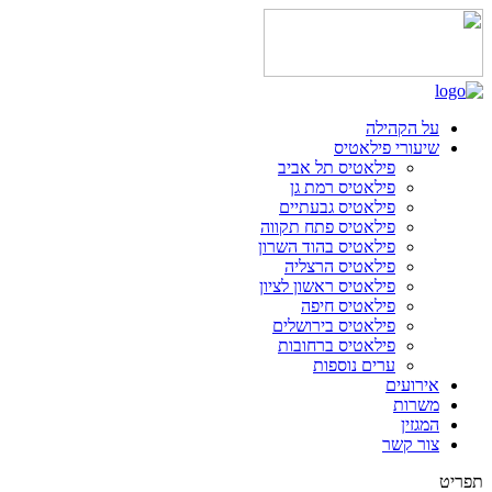
על הקהילה
שיעורי פילאטיס
פילאטיס תל אביב
פילאטיס רמת גן
פילאטיס גבעתיים
פילאטיס פתח תקווה
פילאטיס בהוד השרון
פילאטיס הרצליה
פילאטיס ראשון לציון
פילאטיס חיפה
פילאטיס בירושלים
פילאטיס ברחובות
ערים נוספות
אירועים
משרות
המגזין
צור קשר
תפריט