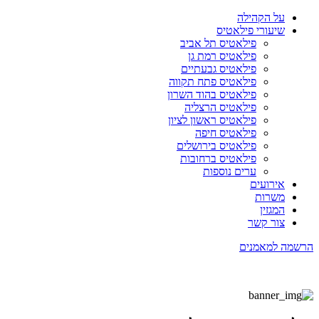
על הקהילה
שיעורי פילאטיס
פילאטיס תל אביב
פילאטיס רמת גן
פילאטיס גבעתיים
פילאטיס פתח תקווה
פילאטיס בהוד השרון
פילאטיס הרצליה
פילאטיס ראשון לציון
פילאטיס חיפה
פילאטיס בירושלים
פילאטיס ברחובות
ערים נוספות
אירועים
משרות
המגזין
צור קשר
הרשמה למאמנים