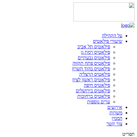
על הקהילה
שיעורי פילאטיס
פילאטיס תל אביב
פילאטיס רמת גן
פילאטיס גבעתיים
פילאטיס פתח תקווה
פילאטיס בהוד השרון
פילאטיס הרצליה
פילאטיס ראשון לציון
פילאטיס חיפה
פילאטיס בירושלים
פילאטיס ברחובות
ערים נוספות
אירועים
משרות
המגזין
צור קשר
תפריט