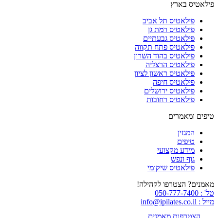
פילאטיס בארץ
פילאטיס תל אביב
פילאטיס רמת גן
פילאטיס גבעתיים
פילאטיס פתח תקווה
פילאטיס בהוד השרון
פילאטיס הרצליה
פילאטיס ראשון לציון
פילאטיס חיפה
פילאטיס ירושלים
פילאטיס רחובות
טיפים ומאמרים
המגזין
טיפים
מידע מקצועי
גוף ונפש
פילאטיס שיקומי
מאמנים? הצטרפו לקהילה!
טל' : 050-777-7400
מייל : info@ipilates.co.il
הצטרפות מאמנים