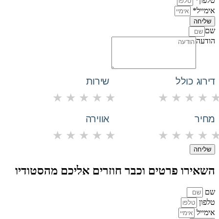
טלפון*
אימייל*
שליחה
שם
הודעה
דירוג כולל
שירות
★
★
★
★
★
★
★
★
★
מחיר
אווירה
★
★
★
★
★
★
★
★
★
שליחה
השאירו פרטים וכבר חוזרים אליכם מהסטודיו
שם
טלפון
אימייל