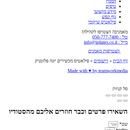
המגזין
טיפים
מידע מקצועי
גוף ונפש
פילאטיס שיקומי
מאמנים? הצטרפו לקהילה!
טל' : 050-777-7400
מייל : info@ipilates.co.il
הצטרפות מאמנים
דף הבית
»
רישומים
»
פילאטיס מכשירים יונה פלוטניק
Made with ♥️ by teamworkmedia
סל קניות
השאירו פרטים וכבר חוזרים אליכם מהסטודיו
שם*