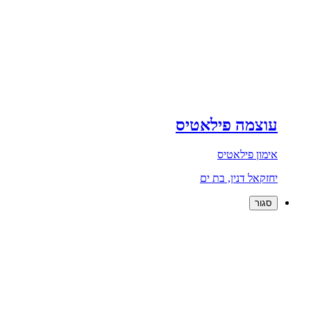
עוצמה פילאטיס
אימון פילאטיס
יחזקאל דנין, בת ים
סגור