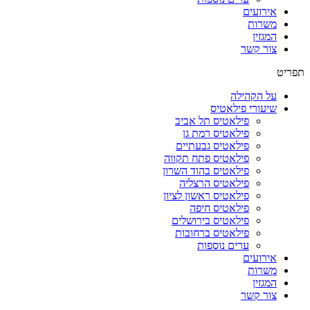
אירועים
משרות
המגזין
צור קשר
תפריט
על הקהילה
שיעורי פילאטיס
פילאטיס תל אביב
פילאטיס רמת גן
פילאטיס גבעתיים
פילאטיס פתח תקווה
פילאטיס בהוד השרון
פילאטיס הרצליה
פילאטיס ראשון לציון
פילאטיס חיפה
פילאטיס בירושלים
פילאטיס ברחובות
ערים נוספות
אירועים
משרות
המגזין
צור קשר