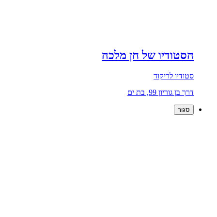
הסטודיו של חן מלכה
סטודיו לריקוד
דרך בן גוריון 99, בת ים
סגור