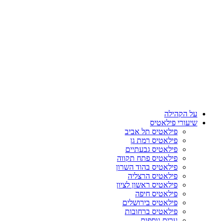
על הקהילה
שיעורי פילאטיס
פילאטיס תל אביב
פילאטיס רמת גן
פילאטיס גבעתיים
פילאטיס פתח תקווה
פילאטיס בהוד השרון
פילאטיס הרצליה
פילאטיס ראשון לציון
פילאטיס חיפה
פילאטיס בירושלים
פילאטיס ברחובות
ערים נוספות