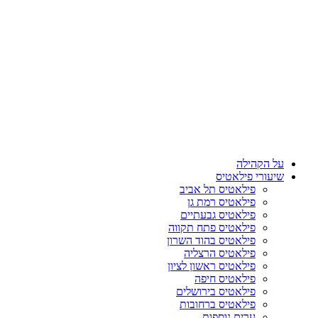
על הקהילה
שיעורי פילאטיס
פילאטיס תל אביב
פילאטיס רמת גן
פילאטיס גבעתיים
פילאטיס פתח תקווה
פילאטיס בהוד השרון
פילאטיס הרצליה
פילאטיס ראשון לציון
פילאטיס חיפה
פילאטיס בירושלים
פילאטיס ברחובות
ערים נוספות