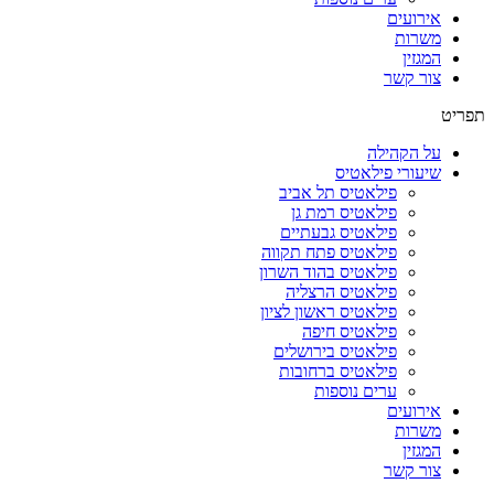
אירועים
משרות
המגזין
צור קשר
תפריט
על הקהילה
שיעורי פילאטיס
פילאטיס תל אביב
פילאטיס רמת גן
פילאטיס גבעתיים
פילאטיס פתח תקווה
פילאטיס בהוד השרון
פילאטיס הרצליה
פילאטיס ראשון לציון
פילאטיס חיפה
פילאטיס בירושלים
פילאטיס ברחובות
ערים נוספות
אירועים
משרות
המגזין
צור קשר