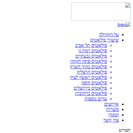
על הקהילה
שיעורי פילאטיס
פילאטיס תל אביב
פילאטיס רמת גן
פילאטיס גבעתיים
פילאטיס פתח תקווה
פילאטיס בהוד השרון
פילאטיס הרצליה
פילאטיס ראשון לציון
פילאטיס חיפה
פילאטיס בירושלים
פילאטיס ברחובות
ערים נוספות
אירועים
משרות
המגזין
צור קשר
תפריט