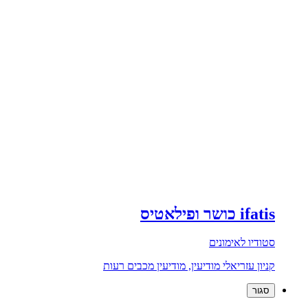
ifatis כושר ופילאטיס
סטודיו לאימונים
קניון עזריאלי מודיעין, מודיעין מכבים רעות
סגור