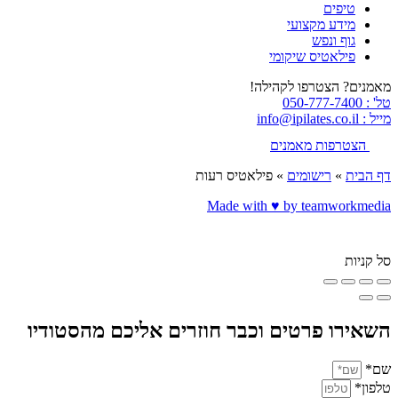
טיפים
מידע מקצועי
גוף ונפש
פילאטיס שיקומי
מאמנים? הצטרפו לקהילה!
טל' : 050-777-7400
מייל : info@ipilates.co.il
הצטרפות מאמנים
דף הבית
»
רישומים
»
פילאטיס רעות
Made with ♥️ by teamworkmedia
סל קניות
השאירו פרטים וכבר חוזרים אליכם מהסטודיו
שם*
טלפון*