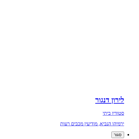
לירון דנגור
סטודיו ביתי
ירמיהו הנביא, מודיעין מכבים רעות
סגור