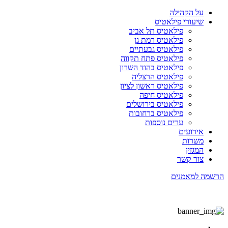
על הקהילה
שיעורי פילאטיס
פילאטיס תל אביב
פילאטיס רמת גן
פילאטיס גבעתיים
פילאטיס פתח תקווה
פילאטיס בהוד השרון
פילאטיס הרצליה
פילאטיס ראשון לציון
פילאטיס חיפה
פילאטיס בירושלים
פילאטיס ברחובות
ערים נוספות
אירועים
משרות
המגזין
צור קשר
הרשמה למאמנים