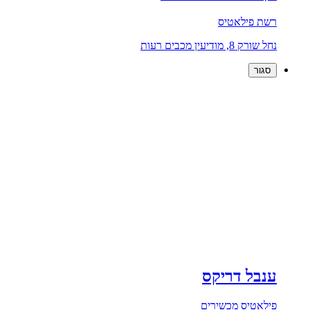
רשת פילאטיס
נחל שורק 8, מודיעין מכבים רעות
סגור
ענבל דריקס
פילאטיס מכשירים