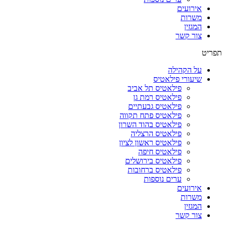
אירועים
משרות
המגזין
צור קשר
תפריט
על הקהילה
שיעורי פילאטיס
פילאטיס תל אביב
פילאטיס רמת גן
פילאטיס גבעתיים
פילאטיס פתח תקווה
פילאטיס בהוד השרון
פילאטיס הרצליה
פילאטיס ראשון לציון
פילאטיס חיפה
פילאטיס בירושלים
פילאטיס ברחובות
ערים נוספות
אירועים
משרות
המגזין
צור קשר