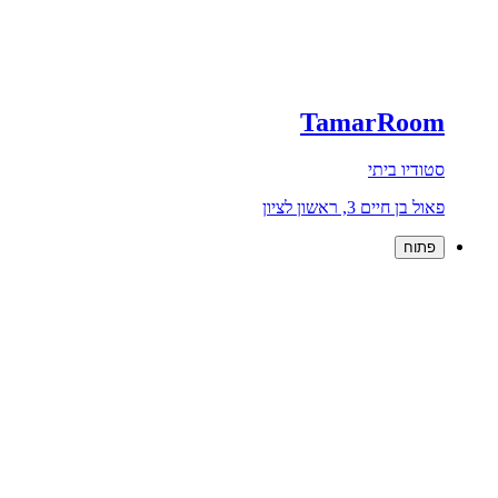
TamarRoom
סטודיו ביתי
פאול בן חיים 3, ראשון לציון
פתוח