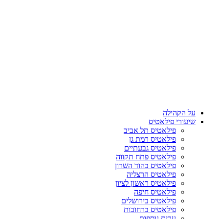
על הקהילה
שיעורי פילאטיס
פילאטיס תל אביב
פילאטיס רמת גן
פילאטיס גבעתיים
פילאטיס פתח תקווה
פילאטיס בהוד השרון
פילאטיס הרצליה
פילאטיס ראשון לציון
פילאטיס חיפה
פילאטיס בירושלים
פילאטיס ברחובות
ערים נוספות