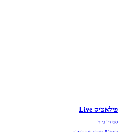
פילאטיס Live
סטודיו ביתי
הגליל 5, פרדס חנה כרכור