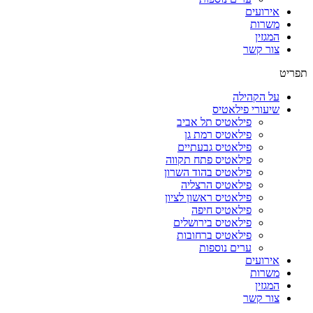
אירועים
משרות
המגזין
צור קשר
תפריט
על הקהילה
שיעורי פילאטיס
פילאטיס תל אביב
פילאטיס רמת גן
פילאטיס גבעתיים
פילאטיס פתח תקווה
פילאטיס בהוד השרון
פילאטיס הרצליה
פילאטיס ראשון לציון
פילאטיס חיפה
פילאטיס בירושלים
פילאטיס ברחובות
ערים נוספות
אירועים
משרות
המגזין
צור קשר