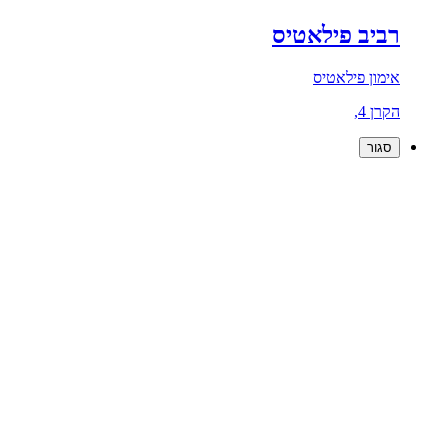
רביב פילאטיס
אימון פילאטיס
הקרן 4,
סגור