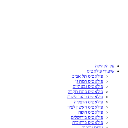
על הקהילה
שיעורי פילאטיס
פילאטיס תל אביב
פילאטיס רמת גן
פילאטיס גבעתיים
פילאטיס פתח תקווה
פילאטיס בהוד השרון
פילאטיס הרצליה
פילאטיס ראשון לציון
פילאטיס חיפה
פילאטיס בירושלים
פילאטיס ברחובות
ערים נוספות