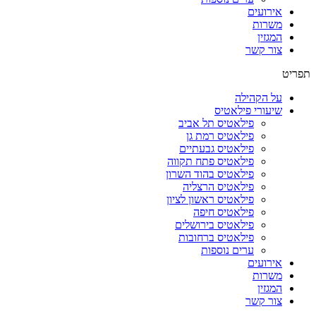
אירועים
משרות
המגזין
צור קשר
תפריט
על הקהילה
שיעורי פילאטיס
פילאטיס תל אביב
פילאטיס רמת גן
פילאטיס גבעתיים
פילאטיס פתח תקווה
פילאטיס בהוד השרון
פילאטיס הרצליה
פילאטיס ראשון לציון
פילאטיס חיפה
פילאטיס בירושלים
פילאטיס ברחובות
ערים נוספות
אירועים
משרות
המגזין
צור קשר