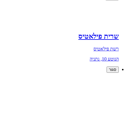
שרית פילאטיס
רשת פילאטיס
הנוטע 10, נתניה
סגור