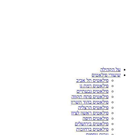
על הקהילה
שיעורי פילאטיס
פילאטיס תל אביב
פילאטיס רמת גן
פילאטיס גבעתיים
פילאטיס פתח תקווה
פילאטיס בהוד השרון
פילאטיס הרצליה
פילאטיס ראשון לציון
פילאטיס חיפה
פילאטיס בירושלים
פילאטיס ברחובות
ערים נוספות