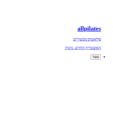
allpilates
פילאטיס מכשירים
האיצטדיון החדש, נתניה
סגור