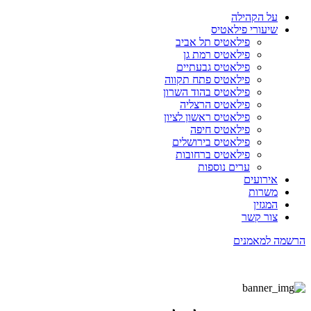
על הקהילה
שיעורי פילאטיס
פילאטיס תל אביב
פילאטיס רמת גן
פילאטיס גבעתיים
פילאטיס פתח תקווה
פילאטיס בהוד השרון
פילאטיס הרצליה
פילאטיס ראשון לציון
פילאטיס חיפה
פילאטיס בירושלים
פילאטיס ברחובות
ערים נוספות
אירועים
משרות
המגזין
צור קשר
הרשמה למאמנים