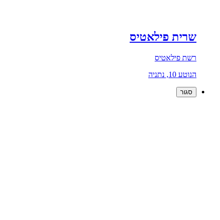
שרית פילאטיס
רשת פילאטיס
הנוטע 10, נתניה
סגור