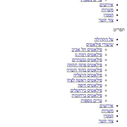
אירועים
משרות
המגזין
צור קשר
תפריט
על הקהילה
שיעורי פילאטיס
פילאטיס תל אביב
פילאטיס רמת גן
פילאטיס גבעתיים
פילאטיס פתח תקווה
פילאטיס בהוד השרון
פילאטיס הרצליה
פילאטיס ראשון לציון
פילאטיס חיפה
פילאטיס בירושלים
פילאטיס ברחובות
ערים נוספות
אירועים
משרות
המגזין
צור קשר