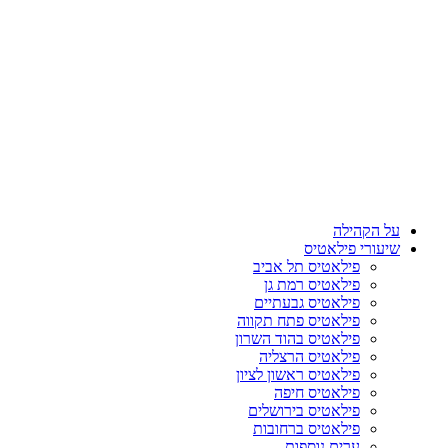
על הקהילה
שיעורי פילאטיס
פילאטיס תל אביב
פילאטיס רמת גן
פילאטיס גבעתיים
פילאטיס פתח תקווה
פילאטיס בהוד השרון
פילאטיס הרצליה
פילאטיס ראשון לציון
פילאטיס חיפה
פילאטיס בירושלים
פילאטיס ברחובות
ערים נוספות