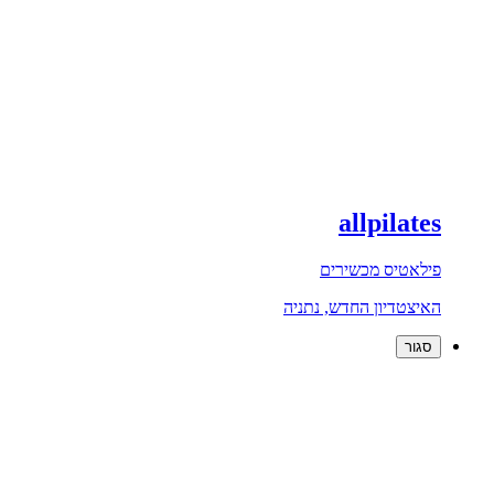
allpilates
פילאטיס מכשירים
האיצטדיון החדש, נתניה
סגור