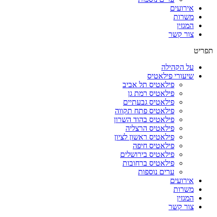
אירועים
משרות
המגזין
צור קשר
תפריט
על הקהילה
שיעורי פילאטיס
פילאטיס תל אביב
פילאטיס רמת גן
פילאטיס גבעתיים
פילאטיס פתח תקווה
פילאטיס בהוד השרון
פילאטיס הרצליה
פילאטיס ראשון לציון
פילאטיס חיפה
פילאטיס בירושלים
פילאטיס ברחובות
ערים נוספות
אירועים
משרות
המגזין
צור קשר