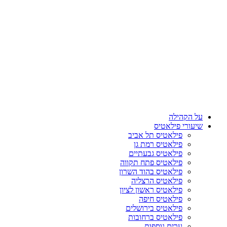
על הקהילה
שיעורי פילאטיס
פילאטיס תל אביב
פילאטיס רמת גן
פילאטיס גבעתיים
פילאטיס פתח תקווה
פילאטיס בהוד השרון
פילאטיס הרצליה
פילאטיס ראשון לציון
פילאטיס חיפה
פילאטיס בירושלים
פילאטיס ברחובות
ערים נוספות