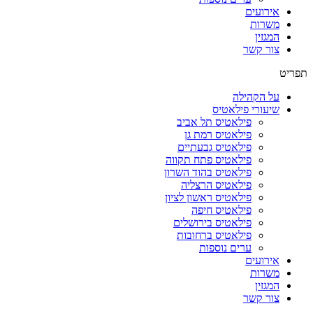
אירועים
משרות
המגזין
צור קשר
תפריט
על הקהילה
שיעורי פילאטיס
פילאטיס תל אביב
פילאטיס רמת גן
פילאטיס גבעתיים
פילאטיס פתח תקווה
פילאטיס בהוד השרון
פילאטיס הרצליה
פילאטיס ראשון לציון
פילאטיס חיפה
פילאטיס בירושלים
פילאטיס ברחובות
ערים נוספות
אירועים
משרות
המגזין
צור קשר