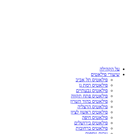
על הקהילה
שיעורי פילאטיס
פילאטיס תל אביב
פילאטיס רמת גן
פילאטיס גבעתיים
פילאטיס פתח תקווה
פילאטיס בהוד השרון
פילאטיס הרצליה
פילאטיס ראשון לציון
פילאטיס חיפה
פילאטיס בירושלים
פילאטיס ברחובות
ערים נוספות