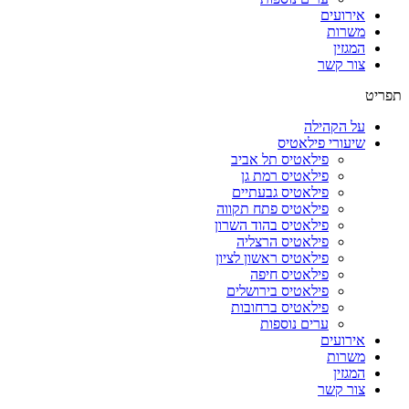
אירועים
משרות
המגזין
צור קשר
תפריט
על הקהילה
שיעורי פילאטיס
פילאטיס תל אביב
פילאטיס רמת גן
פילאטיס גבעתיים
פילאטיס פתח תקווה
פילאטיס בהוד השרון
פילאטיס הרצליה
פילאטיס ראשון לציון
פילאטיס חיפה
פילאטיס בירושלים
פילאטיס ברחובות
ערים נוספות
אירועים
משרות
המגזין
צור קשר