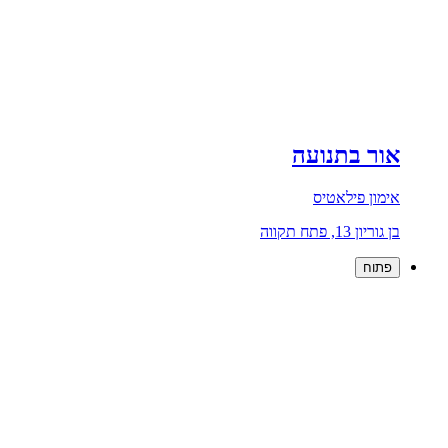
אור בתנועה
אימון פילאטיס
בן גוריון 13, פתח תקווה
פתוח