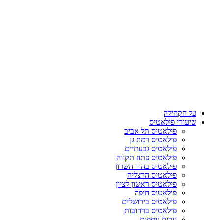
על הקהילה
שיעורי פילאטיס
פילאטיס תל אביב
פילאטיס רמת גן
פילאטיס גבעתיים
פילאטיס פתח תקווה
פילאטיס בהוד השרון
פילאטיס הרצליה
פילאטיס ראשון לציון
פילאטיס חיפה
פילאטיס בירושלים
פילאטיס ברחובות
ערים נוספות