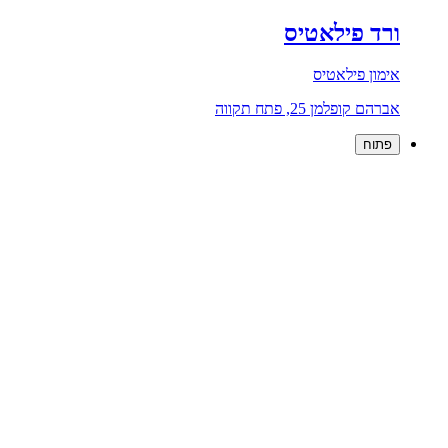
ורד פילאטיס
אימון פילאטיס
אברהם קופלמן 25, פתח תקווה
פתוח