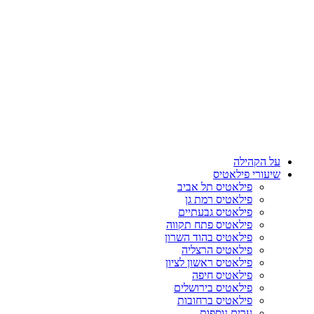
על הקהילה
שיעורי פילאטיס
פילאטיס תל אביב
פילאטיס רמת גן
פילאטיס גבעתיים
פילאטיס פתח תקווה
פילאטיס בהוד השרון
פילאטיס הרצליה
פילאטיס ראשון לציון
פילאטיס חיפה
פילאטיס בירושלים
פילאטיס ברחובות
ערים נוספות