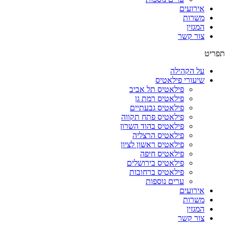
אירועים
משרות
המגזין
צור קשר
תפריט
על הקהילה
שיעורי פילאטיס
פילאטיס תל אביב
פילאטיס רמת גן
פילאטיס גבעתיים
פילאטיס פתח תקווה
פילאטיס בהוד השרון
פילאטיס הרצליה
פילאטיס ראשון לציון
פילאטיס חיפה
פילאטיס בירושלים
פילאטיס ברחובות
ערים נוספות
אירועים
משרות
המגזין
צור קשר