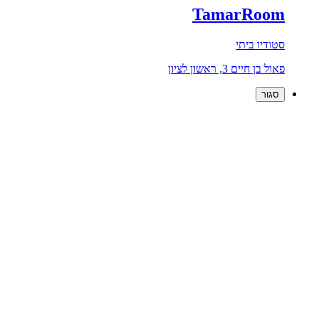
TamarRoom
סטודיו ביתי
פאול בן חיים 3, ראשון לציון
סגור