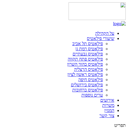
על הקהילה
שיעורי פילאטיס
פילאטיס תל אביב
פילאטיס רמת גן
פילאטיס גבעתיים
פילאטיס פתח תקווה
פילאטיס בהוד השרון
פילאטיס הרצליה
פילאטיס ראשון לציון
פילאטיס חיפה
פילאטיס בירושלים
פילאטיס ברחובות
ערים נוספות
אירועים
משרות
המגזין
צור קשר
תפריט