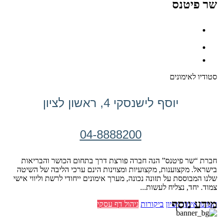
שר פיטנס
סטודיו לאימונים
יוסף לישנסקי 4, ראשון לציון
04-8888200
חברת “שר פיטנס” הנה חברה פורצת דרך בתחום הכושר והבריאות
בישראל. מקצוענות, מקצועיות ומצוינות הינם ערכי הליבה של השיטה
שלנו המבוססת על תזונה נכונה, מערך אימונים ייחודי לרשת וליווי אישי
צמוד. יחד, נצליח לעשות...
מידע נוסף
הזמינו אימון ניסיון
ביקורות
ניהול דף עסקי