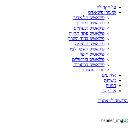
על הקהילה
שיעורי פילאטיס
פילאטיס תל אביב
פילאטיס רמת גן
פילאטיס גבעתיים
פילאטיס פתח תקווה
פילאטיס בהוד השרון
פילאטיס הרצליה
פילאטיס ראשון לציון
פילאטיס חיפה
פילאטיס בירושלים
פילאטיס ברחובות
ערים נוספות
אירועים
משרות
המגזין
צור קשר
הרשמה למאמנים