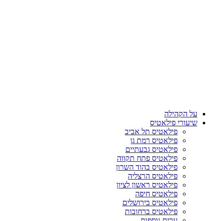
על הקהילה
שיעורי פילאטיס
פילאטיס תל אביב
פילאטיס רמת גן
פילאטיס גבעתיים
פילאטיס פתח תקווה
פילאטיס בהוד השרון
פילאטיס הרצליה
פילאטיס ראשון לציון
פילאטיס חיפה
פילאטיס בירושלים
פילאטיס ברחובות
ערים נוספות