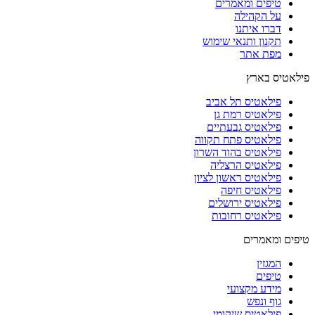
טיפים ומאמרים
על הקהילה
דברו איתנו
תקנון ותנאי שימוש
מפת אתר
פילאטיס בארץ
פילאטיס תל אביב
פילאטיס רמת גן
פילאטיס גבעתיים
פילאטיס פתח תקווה
פילאטיס בהוד השרון
פילאטיס הרצליה
פילאטיס ראשון לציון
פילאטיס חיפה
פילאטיס ירושלים
פילאטיס רחובות
טיפים ומאמרים
המגזין
טיפים
מידע מקצועי
גוף ונפש
פילאטיס שיקומי