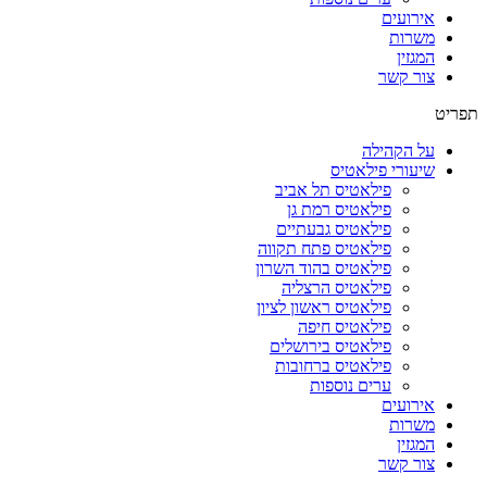
אירועים
משרות
המגזין
צור קשר
תפריט
על הקהילה
שיעורי פילאטיס
פילאטיס תל אביב
פילאטיס רמת גן
פילאטיס גבעתיים
פילאטיס פתח תקווה
פילאטיס בהוד השרון
פילאטיס הרצליה
פילאטיס ראשון לציון
פילאטיס חיפה
פילאטיס בירושלים
פילאטיס ברחובות
ערים נוספות
אירועים
משרות
המגזין
צור קשר