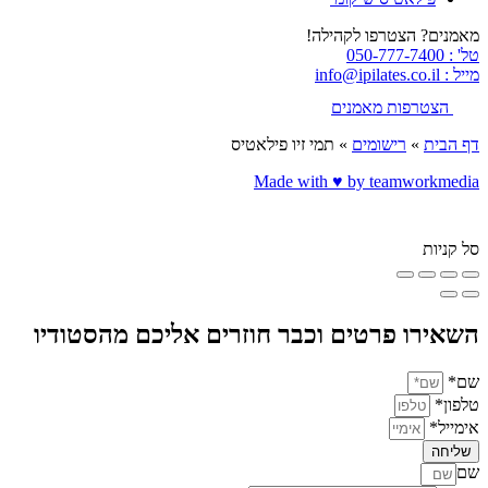
מאמנים? הצטרפו לקהילה!
טל' : 050-777-7400
מייל : info@ipilates.co.il
הצטרפות מאמנים
דף הבית
»
רישומים
»
תמי זיו פילאטיס
Made with ♥️ by teamworkmedia
סל קניות
השאירו פרטים וכבר חוזרים אליכם מהסטודיו
שם*
טלפון*
אימייל*
שליחה
שם