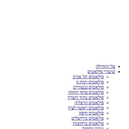
על הקהילה
שיעורי פילאטיס
פילאטיס תל אביב
פילאטיס רמת גן
פילאטיס גבעתיים
פילאטיס פתח תקווה
פילאטיס בהוד השרון
פילאטיס הרצליה
פילאטיס ראשון לציון
פילאטיס חיפה
פילאטיס בירושלים
פילאטיס ברחובות
ערים נוספות