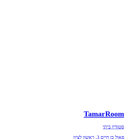
TamarRoom
סטודיו ביתי
פאול בן חיים 3, ראשון לציון