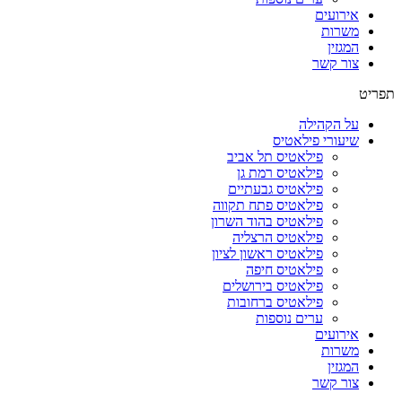
אירועים
משרות
המגזין
צור קשר
תפריט
על הקהילה
שיעורי פילאטיס
פילאטיס תל אביב
פילאטיס רמת גן
פילאטיס גבעתיים
פילאטיס פתח תקווה
פילאטיס בהוד השרון
פילאטיס הרצליה
פילאטיס ראשון לציון
פילאטיס חיפה
פילאטיס בירושלים
פילאטיס ברחובות
ערים נוספות
אירועים
משרות
המגזין
צור קשר