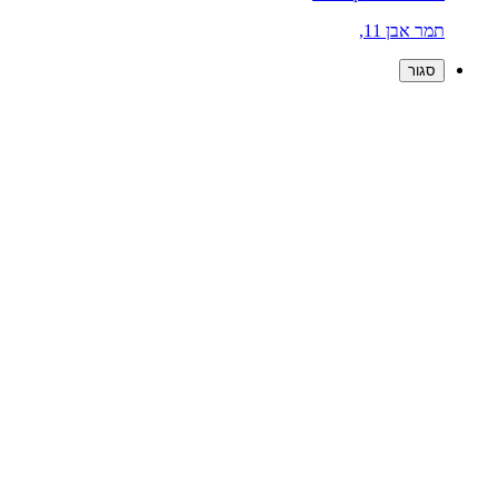
תמר אבן 11,
סגור