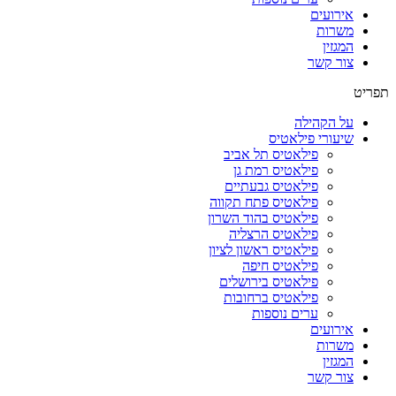
אירועים
משרות
המגזין
צור קשר
תפריט
על הקהילה
שיעורי פילאטיס
פילאטיס תל אביב
פילאטיס רמת גן
פילאטיס גבעתיים
פילאטיס פתח תקווה
פילאטיס בהוד השרון
פילאטיס הרצליה
פילאטיס ראשון לציון
פילאטיס חיפה
פילאטיס בירושלים
פילאטיס ברחובות
ערים נוספות
אירועים
משרות
המגזין
צור קשר