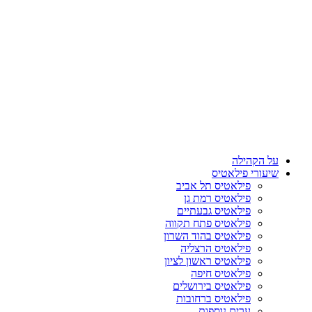
על הקהילה
שיעורי פילאטיס
פילאטיס תל אביב
פילאטיס רמת גן
פילאטיס גבעתיים
פילאטיס פתח תקווה
פילאטיס בהוד השרון
פילאטיס הרצליה
פילאטיס ראשון לציון
פילאטיס חיפה
פילאטיס בירושלים
פילאטיס ברחובות
ערים נוספות