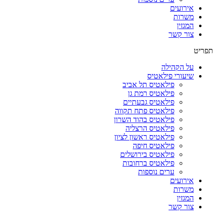
אירועים
משרות
המגזין
צור קשר
תפריט
על הקהילה
שיעורי פילאטיס
פילאטיס תל אביב
פילאטיס רמת גן
פילאטיס גבעתיים
פילאטיס פתח תקווה
פילאטיס בהוד השרון
פילאטיס הרצליה
פילאטיס ראשון לציון
פילאטיס חיפה
פילאטיס בירושלים
פילאטיס ברחובות
ערים נוספות
אירועים
משרות
המגזין
צור קשר