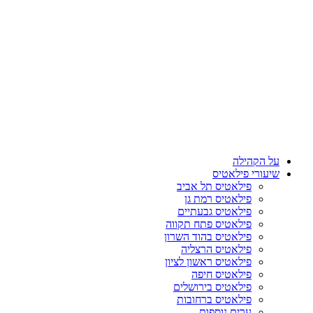
על הקהילה
שיעורי פילאטיס
פילאטיס תל אביב
פילאטיס רמת גן
פילאטיס גבעתיים
פילאטיס פתח תקווה
פילאטיס בהוד השרון
פילאטיס הרצליה
פילאטיס ראשון לציון
פילאטיס חיפה
פילאטיס בירושלים
פילאטיס ברחובות
ערים נוספות