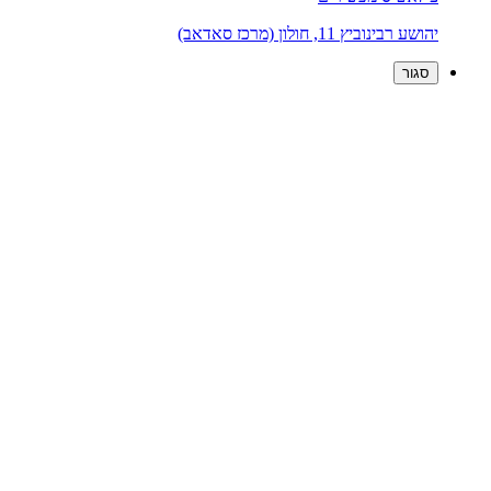
יהושע רבינוביץ 11, חולון (מרכז סאדאב)
סגור