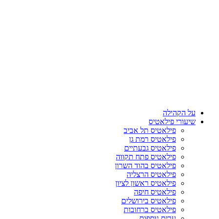
על הקהילה
שיעורי פילאטיס
פילאטיס תל אביב
פילאטיס רמת גן
פילאטיס גבעתיים
פילאטיס פתח תקווה
פילאטיס בהוד השרון
פילאטיס הרצליה
פילאטיס ראשון לציון
פילאטיס חיפה
פילאטיס בירושלים
פילאטיס ברחובות
ערים נוספות