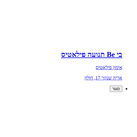
בי Be תנועה פילאטיס
אימון פילאטיס
אריה שנקר 17, חולון
סגור