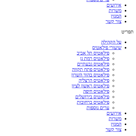
אירועים
משרות
המגזין
צור קשר
תפריט
על הקהילה
שיעורי פילאטיס
פילאטיס תל אביב
פילאטיס רמת גן
פילאטיס גבעתיים
פילאטיס פתח תקווה
פילאטיס בהוד השרון
פילאטיס הרצליה
פילאטיס ראשון לציון
פילאטיס חיפה
פילאטיס בירושלים
פילאטיס ברחובות
ערים נוספות
אירועים
משרות
המגזין
צור קשר