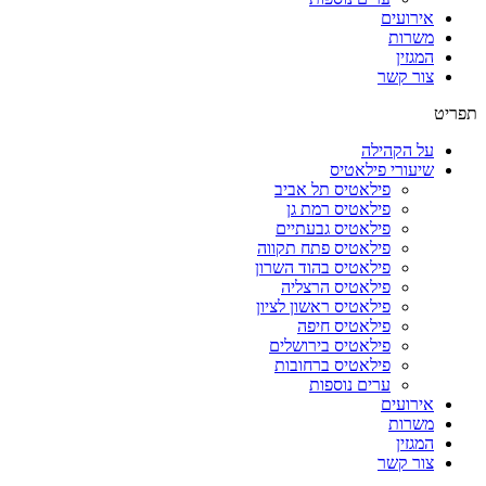
אירועים
משרות
המגזין
צור קשר
תפריט
על הקהילה
שיעורי פילאטיס
פילאטיס תל אביב
פילאטיס רמת גן
פילאטיס גבעתיים
פילאטיס פתח תקווה
פילאטיס בהוד השרון
פילאטיס הרצליה
פילאטיס ראשון לציון
פילאטיס חיפה
פילאטיס בירושלים
פילאטיס ברחובות
ערים נוספות
אירועים
משרות
המגזין
צור קשר