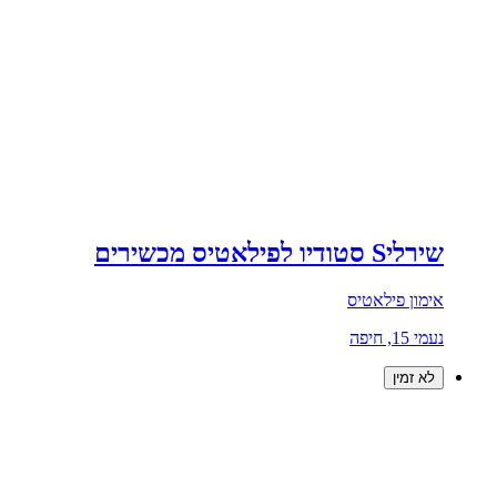
שירליS סטודיו לפילאטיס מכשירים
אימון פילאטיס
נעמי 15, חיפה
לא זמין