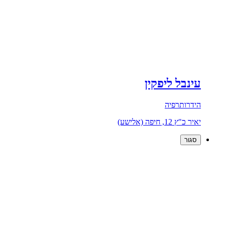
עינבל ליפקין
הידרותרפיה
יאיר כ"ץ 12, חיפה (אלישע)
סגור