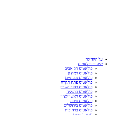
על הקהילה
שיעורי פילאטיס
פילאטיס תל אביב
פילאטיס רמת גן
פילאטיס גבעתיים
פילאטיס פתח תקווה
פילאטיס בהוד השרון
פילאטיס הרצליה
פילאטיס ראשון לציון
פילאטיס חיפה
פילאטיס בירושלים
פילאטיס ברחובות
ערים נוספות