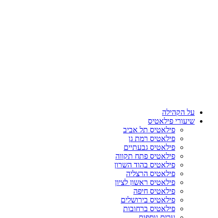
על הקהילה
שיעורי פילאטיס
פילאטיס תל אביב
פילאטיס רמת גן
פילאטיס גבעתיים
פילאטיס פתח תקווה
פילאטיס בהוד השרון
פילאטיס הרצליה
פילאטיס ראשון לציון
פילאטיס חיפה
פילאטיס בירושלים
פילאטיס ברחובות
ערים נוספות