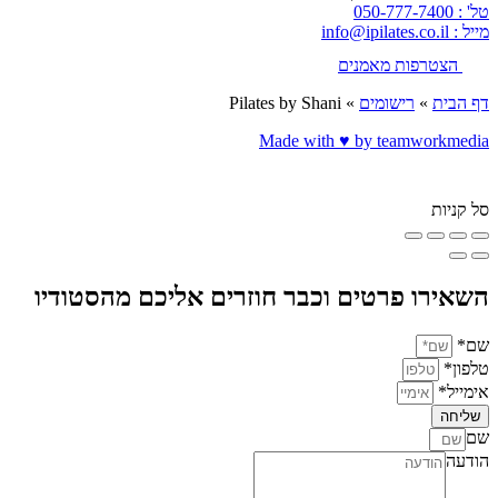
טל' : 050-777-7400
מייל : info@ipilates.co.il
הצטרפות מאמנים
דף הבית
»
רישומים
»
Pilates by Shani
Made with ♥️ by teamworkmedia
סל קניות
השאירו פרטים וכבר חוזרים אליכם מהסטודיו
שם*
טלפון*
אימייל*
שליחה
שם
הודעה