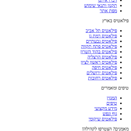
דברו איתנו
תקנון ותנאי שימוש
מפת אתר
פילאטיס בארץ
פילאטיס תל אביב
פילאטיס רמת גן
פילאטיס גבעתיים
פילאטיס פתח תקווה
פילאטיס בהוד השרון
פילאטיס הרצליה
פילאטיס ראשון לציון
פילאטיס חיפה
פילאטיס ירושלים
פילאטיס רחובות
טיפים ומאמרים
המגזין
טיפים
מידע מקצועי
גוף ונפש
פילאטיס שיקומי
מאמנים? הצטרפו לקהילה!