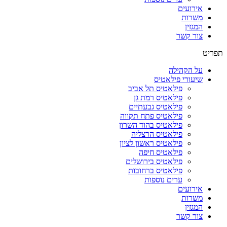
אירועים
משרות
המגזין
צור קשר
תפריט
על הקהילה
שיעורי פילאטיס
פילאטיס תל אביב
פילאטיס רמת גן
פילאטיס גבעתיים
פילאטיס פתח תקווה
פילאטיס בהוד השרון
פילאטיס הרצליה
פילאטיס ראשון לציון
פילאטיס חיפה
פילאטיס בירושלים
פילאטיס ברחובות
ערים נוספות
אירועים
משרות
המגזין
צור קשר