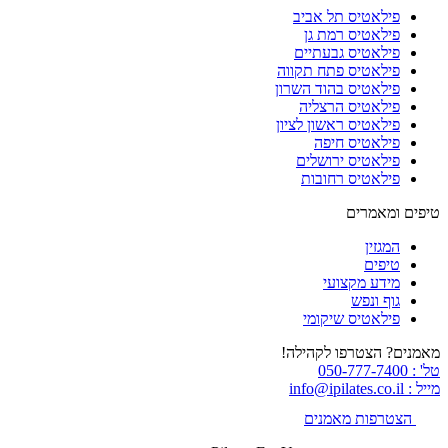
פילאטיס תל אביב
פילאטיס רמת גן
פילאטיס גבעתיים
פילאטיס פתח תקווה
פילאטיס בהוד השרון
פילאטיס הרצליה
פילאטיס ראשון לציון
פילאטיס חיפה
פילאטיס ירושלים
פילאטיס רחובות
טיפים ומאמרים
המגזין
טיפים
מידע מקצועי
גוף ונפש
פילאטיס שיקומי
מאמנים? הצטרפו לקהילה!
טל' : 050-777-7400
מייל : info@ipilates.co.il
הצטרפות מאמנים