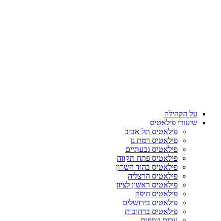
על הקהילה
שיעורי פילאטיס
פילאטיס תל אביב
פילאטיס רמת גן
פילאטיס גבעתיים
פילאטיס פתח תקווה
פילאטיס בהוד השרון
פילאטיס הרצליה
פילאטיס ראשון לציון
פילאטיס חיפה
פילאטיס בירושלים
פילאטיס ברחובות
ערים נוספות