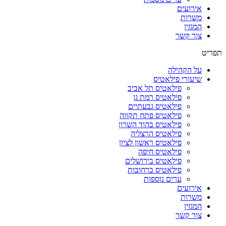
אירועים
משרות
המגזין
צור קשר
תפריט
על הקהילה
שיעורי פילאטיס
פילאטיס תל אביב
פילאטיס רמת גן
פילאטיס גבעתיים
פילאטיס פתח תקווה
פילאטיס בהוד השרון
פילאטיס הרצליה
פילאטיס ראשון לציון
פילאטיס חיפה
פילאטיס בירושלים
פילאטיס ברחובות
ערים נוספות
אירועים
משרות
המגזין
צור קשר