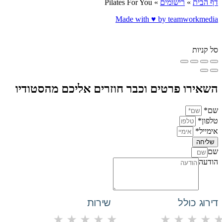
דף הבית
»
רישומים
»
Pilates For You
Made with ♥️ by teamworkmedia
סל קניות
השאירו פרטים וכבר חוזרים אליכם מהסטודיו
שם*
טלפון*
אימייל*
שליחה
שם
הודעה
דירוג כולל
שירות
★
★
★
★
★
★
★
★
★