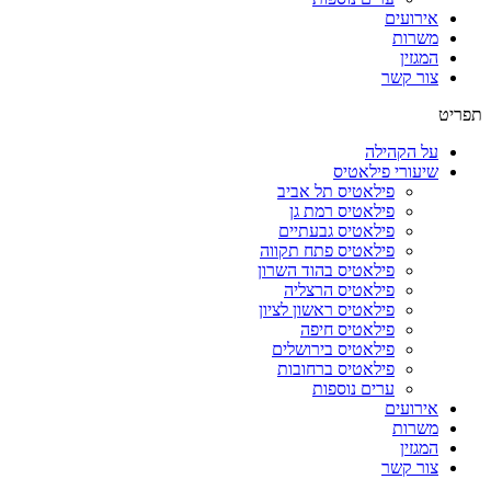
אירועים
משרות
המגזין
צור קשר
תפריט
על הקהילה
שיעורי פילאטיס
פילאטיס תל אביב
פילאטיס רמת גן
פילאטיס גבעתיים
פילאטיס פתח תקווה
פילאטיס בהוד השרון
פילאטיס הרצליה
פילאטיס ראשון לציון
פילאטיס חיפה
פילאטיס בירושלים
פילאטיס ברחובות
ערים נוספות
אירועים
משרות
המגזין
צור קשר