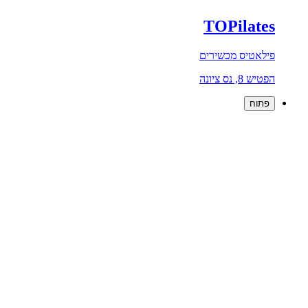
TOPilates
פילאטיס מכשירים
הפטיש 8, נס ציונה
פתוח