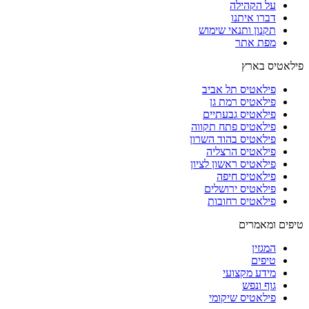
על הקהילה
דברו איתנו
תקנון ותנאי שימוש
מפת אתר
פילאטיס בארץ
פילאטיס תל אביב
פילאטיס רמת גן
פילאטיס גבעתיים
פילאטיס פתח תקווה
פילאטיס בהוד השרון
פילאטיס הרצליה
פילאטיס ראשון לציון
פילאטיס חיפה
פילאטיס ירושלים
פילאטיס רחובות
טיפים ומאמרים
המגזין
טיפים
מידע מקצועי
גוף ונפש
פילאטיס שיקומי