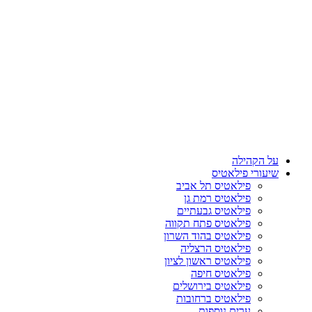
על הקהילה
שיעורי פילאטיס
פילאטיס תל אביב
פילאטיס רמת גן
פילאטיס גבעתיים
פילאטיס פתח תקווה
פילאטיס בהוד השרון
פילאטיס הרצליה
פילאטיס ראשון לציון
פילאטיס חיפה
פילאטיס בירושלים
פילאטיס ברחובות
ערים נוספות