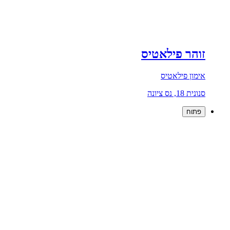
זוהר פילאטיס
אימון פילאטיס
סנונית 18, נס ציונה
פתוח