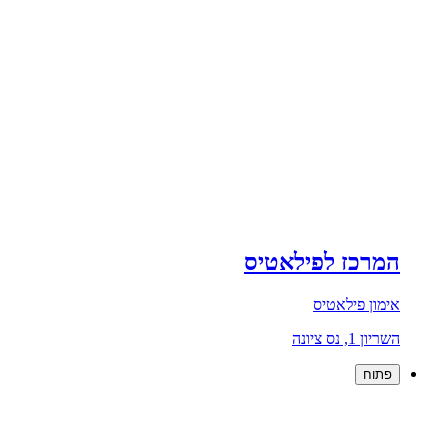
המרכז לפילאטיס
אימון פילאטיס
השריון 1, נס ציונה
פתוח