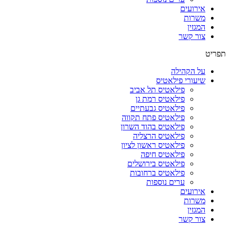
אירועים
משרות
המגזין
צור קשר
תפריט
על הקהילה
שיעורי פילאטיס
פילאטיס תל אביב
פילאטיס רמת גן
פילאטיס גבעתיים
פילאטיס פתח תקווה
פילאטיס בהוד השרון
פילאטיס הרצליה
פילאטיס ראשון לציון
פילאטיס חיפה
פילאטיס בירושלים
פילאטיס ברחובות
ערים נוספות
אירועים
משרות
המגזין
צור קשר