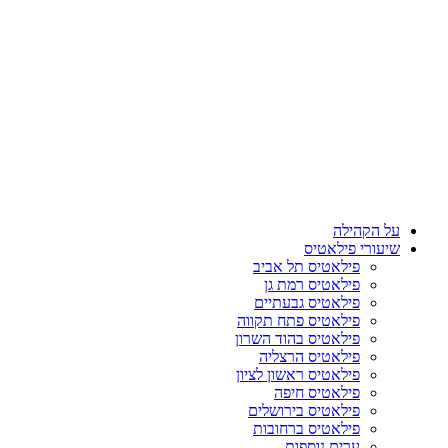
על הקהילה
שיעורי פילאטיס
פילאטיס תל אביב
פילאטיס רמת גן
פילאטיס גבעתיים
פילאטיס פתח תקווה
פילאטיס בהוד השרון
פילאטיס הרצליה
פילאטיס ראשון לציון
פילאטיס חיפה
פילאטיס בירושלים
פילאטיס ברחובות
ערים נוספות