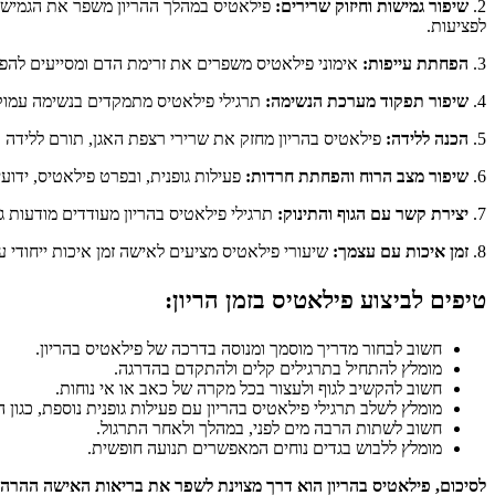
2.
שיפור גמישות וחיזוק שרירים:
פילאטיס במהלך ההריון משפר את הגמישות 
לפציעות.
3.
הפחתת עייפות:
אימוני פילאטיס משפרים את זרימת הדם ומסייעים להפחתת
4.
שיפור תפקוד מערכת הנשימה:
תרגילי פילאטיס מתמקדים בנשימה עמוקה
5.
הכנה ללידה:
פילאטיס בהריון מחזק את שרירי רצפת האגן, תורם ללידה ק
6.
שיפור מצב הרוח והפחתת חרדות:
פעילות גופנית, ובפרט פילאטיס, ידוע
7.
יצירת קשר עם הגוף והתינוק:
תרגילי פילאטיס בהריון מעודדים מודעות ג
8.
זמן איכות עם עצמך:
שיעורי פילאטיס מציעים לאישה זמן איכות ייחודי ע
טיפים לביצוע פילאטיס בזמן הריון:
חשוב לבחור מדריך מוסמך ומנוסה בדרכה של פילאטיס בהריון.
מומלץ להתחיל בתרגילים קלים ולהתקדם בהדרגה.
חשוב להקשיב לגוף ולעצור בכל מקרה של כאב או אי נוחות.
מומלץ לשלב תרגילי פילאטיס בהריון עם פעילות גופנית נוספת, כגון ה
חשוב לשתות הרבה מים לפני, במהלך ולאחר התרגול.
מומלץ ללבוש בגדים נוחים המאפשרים תנועה חופשית.
לסיכום, פילאטיס בהריון הוא דרך מצוינת לשפר את בריאות האישה ההרה, 