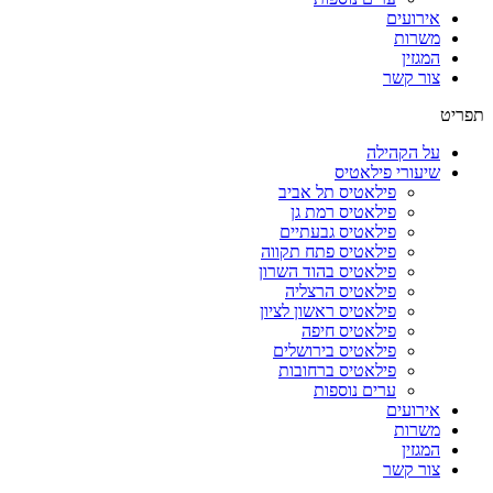
אירועים
משרות
המגזין
צור קשר
תפריט
על הקהילה
שיעורי פילאטיס
פילאטיס תל אביב
פילאטיס רמת גן
פילאטיס גבעתיים
פילאטיס פתח תקווה
פילאטיס בהוד השרון
פילאטיס הרצליה
פילאטיס ראשון לציון
פילאטיס חיפה
פילאטיס בירושלים
פילאטיס ברחובות
ערים נוספות
אירועים
משרות
המגזין
צור קשר