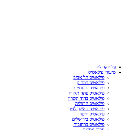
על הקהילה
שיעורי פילאטיס
פילאטיס תל אביב
פילאטיס רמת גן
פילאטיס גבעתיים
פילאטיס פתח תקווה
פילאטיס בהוד השרון
פילאטיס הרצליה
פילאטיס ראשון לציון
פילאטיס חיפה
פילאטיס בירושלים
פילאטיס ברחובות
ערים נוספות