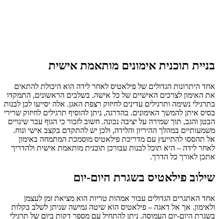
בניית תוכנית אימונים מותאמת אישית
אחד היתרונות הגדולים של פילאטיס לאחר לידה הוא היכולת להתאים
את האימון לצרכים האישיים של כל אישה. בשלבים הראשונים, התמקדו
בתרגילי נשימה ותרגילים עדינים לחיזוק רצפת האגן. אלה יסייעו לכן לבנות
בסיס איתן להמשך האימונים. בהדרגה, ניתן להוסיף תרגילים לחיזוק שרירי
הבטן והגב, תוך שמירה על יציבה נכונה. חשוב לזכור כי הגוף עבר שינויים
משמעותיים במהלך ההיריון והלידה, ולכן יש להתקדם בקצב אישי ונוח.
אל תהססו להתייעץ עם מדריכת פילאטיס מוסמכת המתמחה באימון
לאחר לידה – היא תוכל לבנות עבורכן תוכנית מותאמת אישית ולהדריך
אתכן לאורך כל הדרך.
שילוב פילאטיס בשגרת היום-יום
אחד האתגרים הגדולים עבור אמהות טריות הוא מציאת זמן לעצמן
ולאימון. אך אל דאגה – פילאטיס הוא שיטה גמישה שניתן לשלב בקלות
בשגרת היום-יום העמוסה. ניתן להתחיל עם מספר דקות ביום של תרגילי