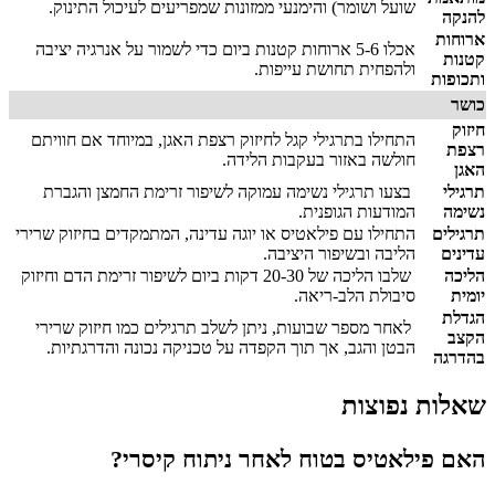
שועל ושומר) והימנעי ממזונות שמפריעים לעיכול התינוק.
להנקה
ארוחות
אכלו 5-6 ארוחות קטנות ביום כדי לשמור על אנרגיה יציבה
קטנות
ולהפחית תחושת עייפות.
ותכופות
כושר
חיזוק
התחילו בתרגילי קגל לחיזוק רצפת האגן, במיוחד אם חוויתם
רצפת
חולשה באזור בעקבות הלידה.
האגן
תרגילי
בצעו תרגילי נשימה עמוקה לשיפור זרימת החמצן והגברת
נשימה
המודעות הגופנית.
תרגילים
התחילו עם פילאטיס או יוגה עדינה, המתמקדים בחיזוק שרירי
עדינים
הליבה ובשיפור היציבה.
הליכה
שלבו הליכה של 20-30 דקות ביום לשיפור זרימת הדם וחיזוק
יומית
סיבולת הלב-ריאה.
הגדלת
לאחר מספר שבועות, ניתן לשלב תרגילים כמו חיזוק שרירי
הקצב
הבטן והגב, אך תוך הקפדה על טכניקה נכונה והדרגתיות.
בהדרגה
שאלות נפוצות
האם פילאטיס בטוח לאחר ניתוח קיסרי?