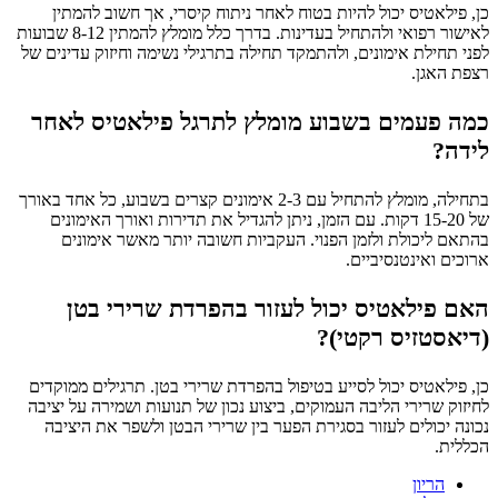
כן, פילאטיס יכול להיות בטוח לאחר ניתוח קיסרי, אך חשוב להמתין
לאישור רפואי ולהתחיל בעדינות. בדרך כלל מומלץ להמתין 8-12 שבועות
לפני תחילת אימונים, ולהתמקד תחילה בתרגילי נשימה וחיזוק עדינים של
רצפת האגן.
כמה פעמים בשבוע מומלץ לתרגל פילאטיס לאחר
לידה?
בתחילה, מומלץ להתחיל עם 2-3 אימונים קצרים בשבוע, כל אחד באורך
של 15-20 דקות. עם הזמן, ניתן להגדיל את תדירות ואורך האימונים
בהתאם ליכולת ולזמן הפנוי. העקביות חשובה יותר מאשר אימונים
ארוכים ואינטנסיביים.
האם פילאטיס יכול לעזור בהפרדת שרירי בטן
(דיאסטזיס רקטי)?
כן, פילאטיס יכול לסייע בטיפול בהפרדת שרירי בטן. תרגילים ממוקדים
לחיזוק שרירי הליבה העמוקים, ביצוע נכון של תנועות ושמירה על יציבה
נכונה יכולים לעזור בסגירת הפער בין שרירי הבטן ולשפר את היציבה
הכללית.
הריון