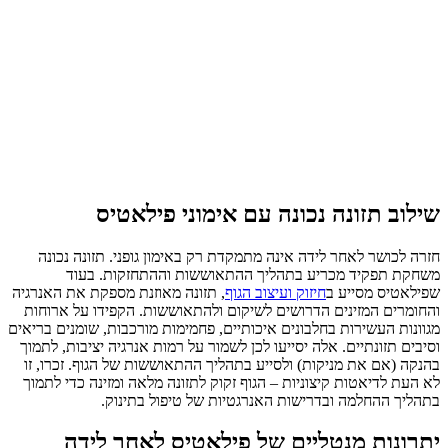
שילוב תזונה נכונה עם אימוני פילאטיס
חזרה לכושר לאחר לידה אינה מתמקדת רק באימון גופני. תזונה נכונה
משחקת תפקיד מכריע בתהליך ההתאוששות וההתחזקות. בעוד
שפילאטיס מסייע ב
חיזוק ועיצוב הגוף
, תזונה מאוזנת מספקת את האנרגיה
והחומרים המזינים הדרושים לשיקום ולהתאוששות. הקפידו על ארוחות
מגוונות העשירות בחלבונים איכותיים, פחמימות מורכבות, שומנים בריאים
וסיבים תזונתיים. אלה יסייעו לכן לשמור על רמות אנרגיה יציבות, לתמוך
בהנקה (אם את מניקות) ולסייע בתהליך ההתאוששות של הגוף. זכרו, זו
לא העת לדיאטות קיצוניות – הגוף זקוק לתזונה מלאה ומזינה כדי לתמוך
בתהליך ההחלמה ובדרישות האנרגטיות של טיפול בתינוק.
יתרונות מנטליים של פילאטיס לאחר לידה