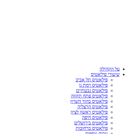
על הקהילה
שיעורי פילאטיס
פילאטיס תל אביב
פילאטיס רמת גן
פילאטיס גבעתיים
פילאטיס פתח תקווה
פילאטיס בהוד השרון
פילאטיס הרצליה
פילאטיס ראשון לציון
פילאטיס חיפה
פילאטיס בירושלים
פילאטיס ברחובות
ערים נוספות