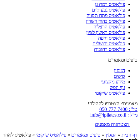
פילאטיס רמת גן
פילאטיס גבעתיים
פילאטיס פתח תקווה
פילאטיס בהוד השרון
פילאטיס הרצליה
פילאטיס ראשון לציון
פילאטיס חיפה
פילאטיס ירושלים
פילאטיס רחובות
טיפים ומאמרים
המגזין
טיפים
מידע מקצועי
גוף ונפש
פילאטיס שיקומי
מאמנים? הצטרפו לקהילה!
טל' : 050-777-7400
מייל : info@ipilates.co.il
הצטרפות מאמנים
דף הבית
»
המגזין
»
טיפים ומאמרים
»
פילאטיס שיקומי
»
פילאטיס לאחר