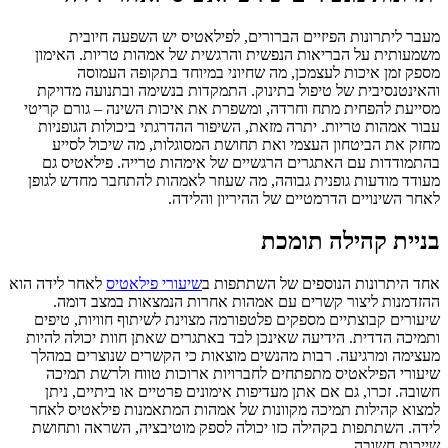
מעבר ליתרונות הפיזיים הברורים, לפילאטיס יש השפעה חיובית
משמעותית על הבריאות הנפשית והרגשית של אמהות טריות. האימון
מספק זמן איכות לעצמכן, מה שחיוני במיוחד בתקופה העמוסה
והאינטנסיבית של טיפול בתינוק. התמקדות בנשימה ובתנועה מדויקת
מסייעת להפחית מתח וחרדה, ומשפרת את איכות השינה – גורם קריטי
עבור אמהות טריות. יתרה מזאת, השיפור ההדרגתי ביכולות הגופניות
מחזק את הביטחון העצמי ואת תחושת המסוגלות, מה שיכול לסייע
בהתמודדות עם האתגרים הרגשיים של אימהות טרייה. פילאטיס גם
מעודד מודעות גופנית גבוהה, מה שעוזר לאמהות להתחבר מחדש לגופן
לאחר השינויים הדרמטיים של ההיריון והלידה.
בניית קהילה תומכת
אחד היתרונות הנוספים של השתתפות ב
שיעורי פילאטיס
לאחר לידה הוא
ההזדמנות ליצור קשרים עם אמהות אחרות הנמצאות במצב דומה.
שיעורים קבוצתיים מספקים פלטפורמה מצוינת לשיתוף חוויות, טיפים
ותמיכה הדדית. הידיעה שאינכן לבד באתגרים שאתן חוות יכולה להיות
מעצימה ומרגיעה. רבות מהנשים מוצאות כי הקשרים שנוצרים במהלך
שיעורי הפילאטיס מתפתחים לחברויות ארוכות טווח ולרשת תמיכה
חשובה. זכרו, גם אם אתן מעדיפות אימונים פרטיים או ביתיים, ניתן
למצוא קהילות תמיכה מקוונות של אמהות המתאמנות פילאטיס לאחר
לידה. השתתפות בקהילה כזו יכולה לספק מוטיבציה, השראה ותחושת
שייכות חשובה.