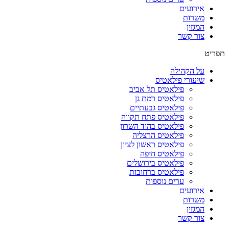
אירועים
משרות
המגזין
צור קשר
תפריט
על הקהילה
שיעורי פילאטיס
פילאטיס תל אביב
פילאטיס רמת גן
פילאטיס גבעתיים
פילאטיס פתח תקווה
פילאטיס בהוד השרון
פילאטיס הרצליה
פילאטיס ראשון לציון
פילאטיס חיפה
פילאטיס בירושלים
פילאטיס ברחובות
ערים נוספות
אירועים
משרות
המגזין
צור קשר