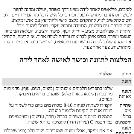
לסיכום, פילאטיס לאחר לידה מציע דרך בטוחה, יעילה ומהנה לחזור
לכושר ולהתחבר מחדש לגופכן. זכרו כי כל אישה וכל גוף הם ייחודיים, ולכן
חשוב להקשיב לגוף, להתקדם בקצב אישי ולהתייעץ עם אנשי מקצוע
בעת הצורך. עם סבלנות, התמדה ותרגול עקבי, תוכלו ליהנות מכל
היתרונות שפילאטיס מציע – חיזוק הגוף, שיפור היציבה, העלאת הביטחון
העצמי ויצירת בסיס איתן לבריאות ורווחה לטווח ארוך. אז קדימה, התחילו
את המסע שלכן לחזרה לכושר עם פילאטיס, והרגישו כיצד אתן מתחזקות
ומתחדשות, צעד אחר צעד.
המלצות לתזונה וכושר לאישה לאחר לידה
תחום
המלצות
תזונה
שלבו בתפריט חלבונים איכותיים (ביצים, דגים, עוף), פחמימות
תזונה
מורכבות (קינואה, אורז מלא) ושומנים בריאים (אבוקדו,
מאוזנת
אגוזים).
שתיית
הקפידו לשתות לפחות 8-10 כוסות מים ביום כדי לשמור על
מים
רמות אנרגיה תקינות ולתמוך בהנקה.
ברזל
התמקדו במזונות עשירים בברזל (תרד, עדשים) ובוויטמינים
וויטמינים
כמו ויטמין C (פירות הדר) לתמיכה בהתאוששות.
תזונה
אם את מניקה, אכלי מזונות שמגבירים ייצור חלב (כמו שיבולת
מותאמת