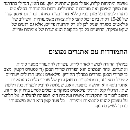
נשימה ומתיחות קלות, אפילו בזמן שהתינוק ישן. עם הזמן, הגדילו בהדרגה
את משך האימון ואת מורכבות התרגילים. רבות מהתנוחות בפילאטיס
ניתנות לביצוע על מזרן בבית, ללא צורך בציוד מיוחד. זכרו, גם אימון קצר
של 15-20 דקות ביום יכול להביא לתוצאות משמעותיות. השילוב של
פילאטיס בשגרה יעניק לכן לא רק יתרונות פיזיים, אלא גם רגעים של
שקט ומיקוד, החיוניים כל כך בתקופה המאתגרת של אימהות טרייה.
התמודדות עם אתגרים נפוצים
במהלך החזרה לכושר לאחר לידה, עשויות להתעורר מספר סוגיות
ואתגרים. אחד הנפוצים הוא הפרדת שרירי הבטן (דיאסטזיס רקטי), מצב
בו שרירי הבטן נפרדים במהלך ההיריון. פילאטיס מציע תרגילים ייעודיים
לטיפול במצב זה, המתמקדים בחיזוק עדין של שרירי הליבה העמוקים.
אתגר נוסף הוא חולשה ברצפת האגן, שעלולה להוביל לבעיות כגון דליפת
שתן. תרגילי קגל ותרגילי פילאטיס ממוקדים יכולים לסייע בחיזוק אזור זה.
חשוב לזכור כי התקדמות איטית ועקבית היא המפתח להצלחה. אל תלחצו
על עצמכן להגיע לתוצאות מהירות – כל צעד קטן הוא הישג משמעותי
בדרך לשיקום הגוף.