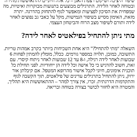
שיפור היציבה ושיקום רצפת האגן – כל אלה חיוניים להתאוששות מהירה
ובטוחה לאחר הלידה. התרגילים מבוצעים בתנועות מבוקרות ואיטיות, מה
שמפחית את הסיכון לפציעות ומאפשר לגוף להתחזק בהדרגה. יתרה
מזאת, האימון מסייע בשיפור הגמישות, מקל על כאבי גב נפוצים לאחר
לידה ותורם לשיפור מצב הרוח והביטחון העצמי.
מתי ניתן להתחיל בפילאטיס לאחר לידה?
השאלה “מתי להתחיל?” היא אחת השכיחות ביותר בקרב אמהות טריות.
התשובה, כמובן, תלויה במספר גורמים. ככלל, מומלץ להמתין לפחות 6
שבועות לאחר לידה רגילה, ו-8 עד 12 שבועות לאחר ניתוח קיסרי. עם
זאת, חשוב להדגיש כי כל אישה וכל לידה הן ייחודיות. לפני תחילת כל
תוכנית אימונים, חיוני לקבל אישור מהרופא המטפל. אם קיבלתן אור
ירוק, ניתן להתחיל בתרגילים עדינים של פילאטיס, תוך הקשבה לגוף
והתקדמות הדרגתית. זכרו, אין צורך למהר – ההתאוששות היא תהליך,
והמטרה היא לחזור לכושר בצורה בטוחה ובריאה.