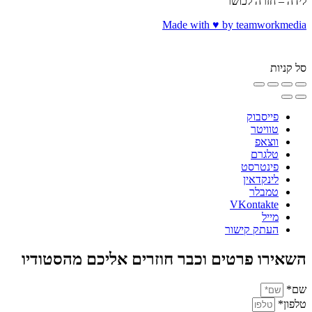
לידה – חזרה לכושר
Made with ♥️ by teamworkmedia
סל קניות
פייסבוק
טוויטר
ווצאפ
טלגרם
פינטרסט
לינקדאין
טמבלר
VKontakte
מייל
העתק קישור
השאירו פרטים וכבר חוזרים אליכם מהסטודיו
שם*
טלפון*