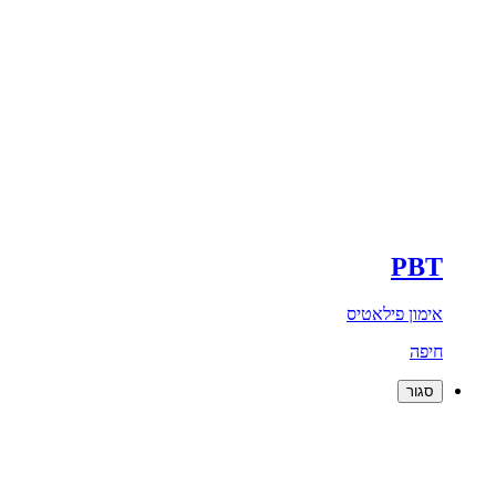
PBT
אימון פילאטיס
חיפה
סגור