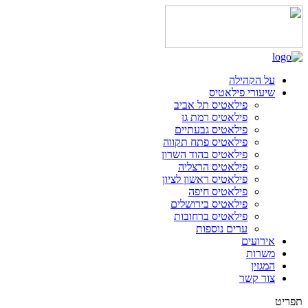
על הקהילה
שיעורי פילאטיס
פילאטיס תל אביב
פילאטיס רמת גן
פילאטיס גבעתיים
פילאטיס פתח תקווה
פילאטיס בהוד השרון
פילאטיס הרצליה
פילאטיס ראשון לציון
פילאטיס חיפה
פילאטיס בירושלים
פילאטיס ברחובות
ערים נוספות
אירועים
משרות
המגזין
צור קשר
תפריט