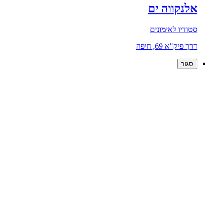
אלנקווה ים
סטודיו לאימונים
דרך פיק"א 69, חיפה
סגור