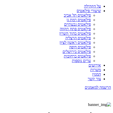
על הקהילה
שיעורי פילאטיס
פילאטיס תל אביב
פילאטיס רמת גן
פילאטיס גבעתיים
פילאטיס פתח תקווה
פילאטיס בהוד השרון
פילאטיס הרצליה
פילאטיס ראשון לציון
פילאטיס חיפה
פילאטיס בירושלים
פילאטיס ברחובות
ערים נוספות
אירועים
משרות
המגזין
צור קשר
הרשמה למאמנים