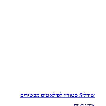
שירליS סטודיו לפילאטיס מכשירים
אימון פילאטיס