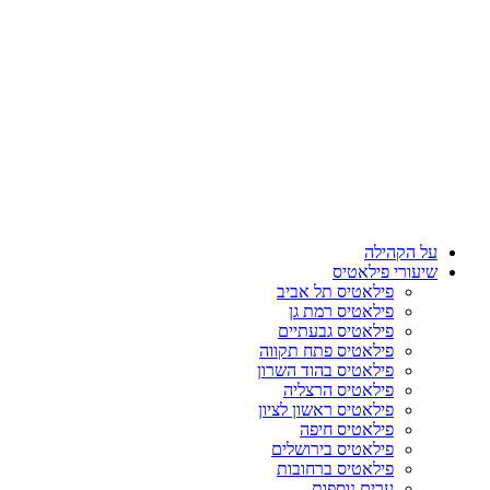
על הקהילה
שיעורי פילאטיס
פילאטיס תל אביב
פילאטיס רמת גן
פילאטיס גבעתיים
פילאטיס פתח תקווה
פילאטיס בהוד השרון
פילאטיס הרצליה
פילאטיס ראשון לציון
פילאטיס חיפה
פילאטיס בירושלים
פילאטיס ברחובות
ערים נוספות