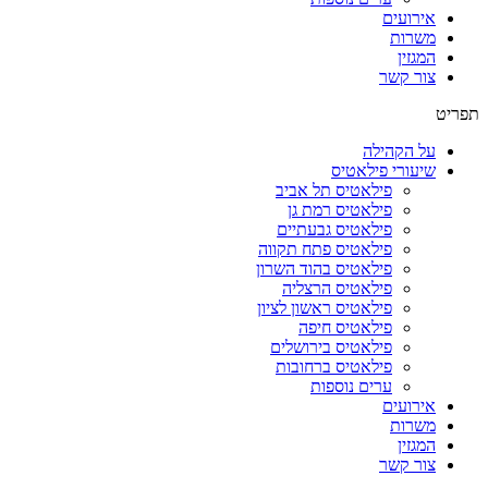
אירועים
משרות
המגזין
צור קשר
תפריט
על הקהילה
שיעורי פילאטיס
פילאטיס תל אביב
פילאטיס רמת גן
פילאטיס גבעתיים
פילאטיס פתח תקווה
פילאטיס בהוד השרון
פילאטיס הרצליה
פילאטיס ראשון לציון
פילאטיס חיפה
פילאטיס בירושלים
פילאטיס ברחובות
ערים נוספות
אירועים
משרות
המגזין
צור קשר