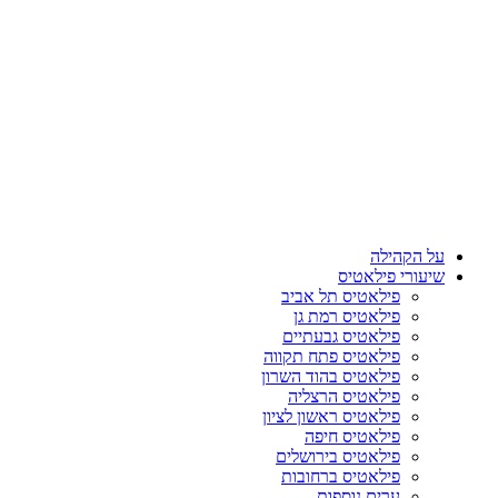
על הקהילה
שיעורי פילאטיס
פילאטיס תל אביב
פילאטיס רמת גן
פילאטיס גבעתיים
פילאטיס פתח תקווה
פילאטיס בהוד השרון
פילאטיס הרצליה
פילאטיס ראשון לציון
פילאטיס חיפה
פילאטיס בירושלים
פילאטיס ברחובות
ערים נוספות