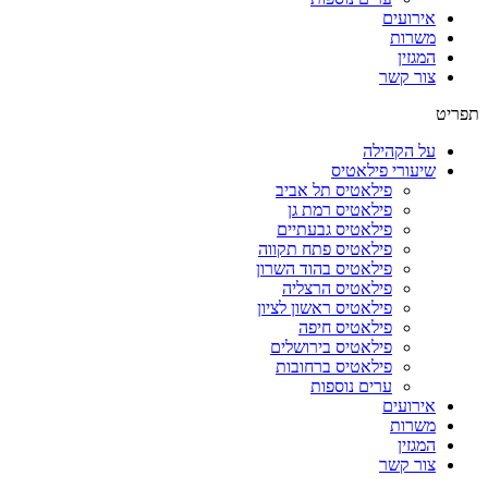
אירועים
משרות
המגזין
צור קשר
תפריט
על הקהילה
שיעורי פילאטיס
פילאטיס תל אביב
פילאטיס רמת גן
פילאטיס גבעתיים
פילאטיס פתח תקווה
פילאטיס בהוד השרון
פילאטיס הרצליה
פילאטיס ראשון לציון
פילאטיס חיפה
פילאטיס בירושלים
פילאטיס ברחובות
ערים נוספות
אירועים
משרות
המגזין
צור קשר