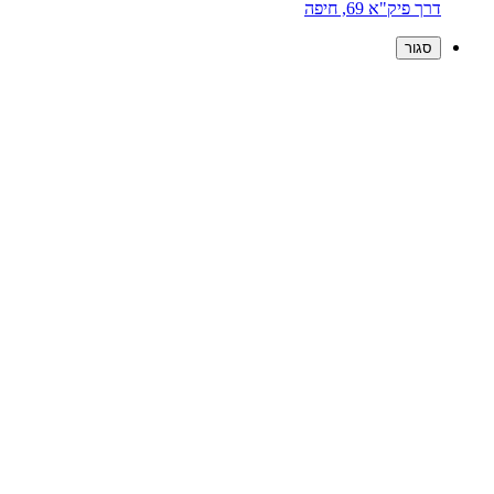
דרך פיק"א 69, חיפה
סגור