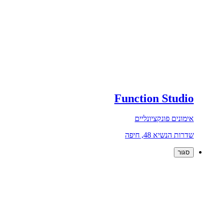
Function Studio
אימונים פונקציונליים
שדרות הנשיא 48, חיפה
סגור