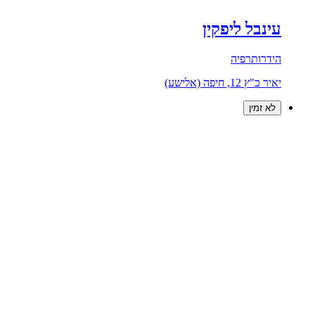
עינבל ליפקין
הידרותרפיה
יאיר כ"ץ 12, חיפה (אלישע)
לא זמין