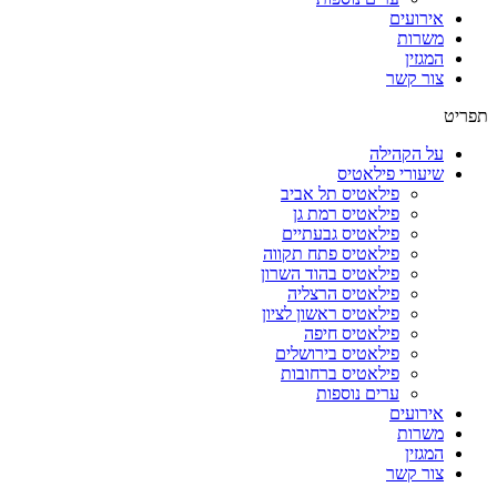
אירועים
משרות
המגזין
צור קשר
תפריט
על הקהילה
שיעורי פילאטיס
פילאטיס תל אביב
פילאטיס רמת גן
פילאטיס גבעתיים
פילאטיס פתח תקווה
פילאטיס בהוד השרון
פילאטיס הרצליה
פילאטיס ראשון לציון
פילאטיס חיפה
פילאטיס בירושלים
פילאטיס ברחובות
ערים נוספות
אירועים
משרות
המגזין
צור קשר