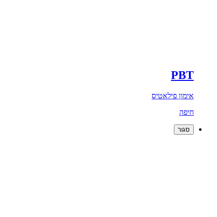
PBT
אימון פילאטיס
חיפה
סגור