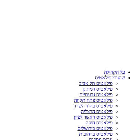
על הקהילה
שיעורי פילאטיס
פילאטיס תל אביב
פילאטיס רמת גן
פילאטיס גבעתיים
פילאטיס פתח תקווה
פילאטיס בהוד השרון
פילאטיס הרצליה
פילאטיס ראשון לציון
פילאטיס חיפה
פילאטיס בירושלים
פילאטיס ברחובות
ערים נוספות