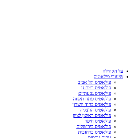
על הקהילה
שיעורי פילאטיס
פילאטיס תל אביב
פילאטיס רמת גן
פילאטיס גבעתיים
פילאטיס פתח תקווה
פילאטיס בהוד השרון
פילאטיס הרצליה
פילאטיס ראשון לציון
פילאטיס חיפה
פילאטיס בירושלים
פילאטיס ברחובות
ערים נוספות