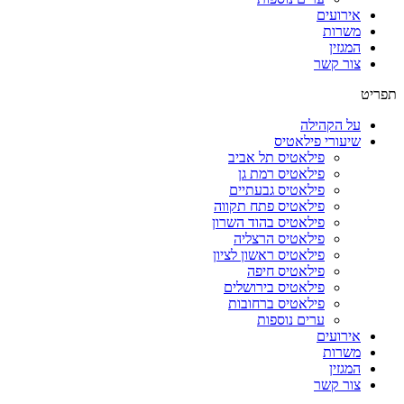
אירועים
משרות
המגזין
צור קשר
תפריט
על הקהילה
שיעורי פילאטיס
פילאטיס תל אביב
פילאטיס רמת גן
פילאטיס גבעתיים
פילאטיס פתח תקווה
פילאטיס בהוד השרון
פילאטיס הרצליה
פילאטיס ראשון לציון
פילאטיס חיפה
פילאטיס בירושלים
פילאטיס ברחובות
ערים נוספות
אירועים
משרות
המגזין
צור קשר