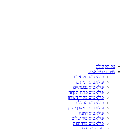
על הקהילה
שיעורי פילאטיס
פילאטיס תל אביב
פילאטיס רמת גן
פילאטיס גבעתיים
פילאטיס פתח תקווה
פילאטיס בהוד השרון
פילאטיס הרצליה
פילאטיס ראשון לציון
פילאטיס חיפה
פילאטיס בירושלים
פילאטיס ברחובות
ערים נוספות