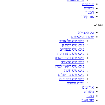
אירועים
משרות
המגזין
צור קשר
תפריט
על הקהילה
שיעורי פילאטיס
פילאטיס תל אביב
פילאטיס רמת גן
פילאטיס גבעתיים
פילאטיס פתח תקווה
פילאטיס בהוד השרון
פילאטיס הרצליה
פילאטיס ראשון לציון
פילאטיס חיפה
פילאטיס בירושלים
פילאטיס ברחובות
ערים נוספות
אירועים
משרות
המגזין
צור קשר