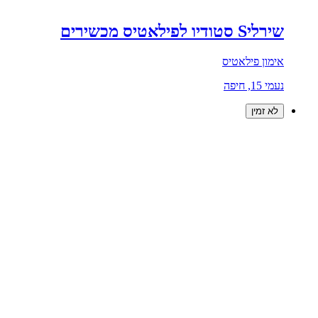
שירליS סטודיו לפילאטיס מכשירים
אימון פילאטיס
נעמי 15, חיפה
לא זמין