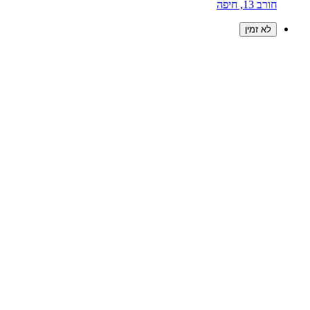
חורב 13, חיפה
לא זמין