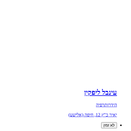
עינבל ליפקין
הידרותרפיה
יאיר כ"ץ 12, חיפה (אלישע)
לא זמין