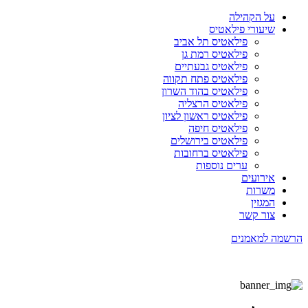
על הקהילה
שיעורי פילאטיס
פילאטיס תל אביב
פילאטיס רמת גן
פילאטיס גבעתיים
פילאטיס פתח תקווה
פילאטיס בהוד השרון
פילאטיס הרצליה
פילאטיס ראשון לציון
פילאטיס חיפה
פילאטיס בירושלים
פילאטיס ברחובות
ערים נוספות
אירועים
משרות
המגזין
צור קשר
הרשמה למאמנים