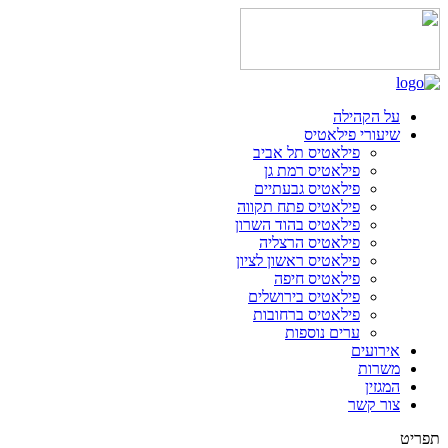
על הקהילה
שיעורי פילאטיס
פילאטיס תל אביב
פילאטיס רמת גן
פילאטיס גבעתיים
פילאטיס פתח תקווה
פילאטיס בהוד השרון
פילאטיס הרצליה
פילאטיס ראשון לציון
פילאטיס חיפה
פילאטיס בירושלים
פילאטיס ברחובות
ערים נוספות
אירועים
משרות
המגזין
צור קשר
תפריט