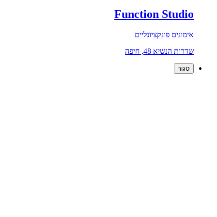
Function Studio
אימונים פונקציונליים
שדרות הנשיא 48, חיפה
סגור