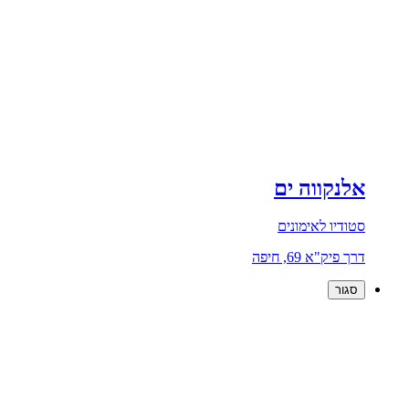
אלנקווה ים
סטודיו לאימונים
דרך פיק"א 69, חיפה
סגור