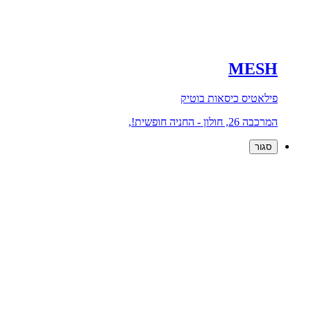
MESH
פילאטיס כיסאות בוטיק
המרכבה 26, חולון - החניה חופשית!,
סגור