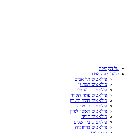
על הקהילה
שיעורי פילאטיס
פילאטיס תל אביב
פילאטיס רמת גן
פילאטיס גבעתיים
פילאטיס פתח תקווה
פילאטיס בהוד השרון
פילאטיס הרצליה
פילאטיס ראשון לציון
פילאטיס חיפה
פילאטיס בירושלים
פילאטיס ברחובות
ערים נוספות