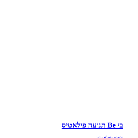
בי Be תנועה פילאטיס
אימון פילאטיס