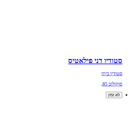
סטודיו דני פילאטיס
סטודיו ביתי
סוקולוב 85,
לא זמין