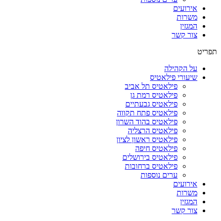
אירועים
משרות
המגזין
צור קשר
תפריט
על הקהילה
שיעורי פילאטיס
פילאטיס תל אביב
פילאטיס רמת גן
פילאטיס גבעתיים
פילאטיס פתח תקווה
פילאטיס בהוד השרון
פילאטיס הרצליה
פילאטיס ראשון לציון
פילאטיס חיפה
פילאטיס בירושלים
פילאטיס ברחובות
ערים נוספות
אירועים
משרות
המגזין
צור קשר