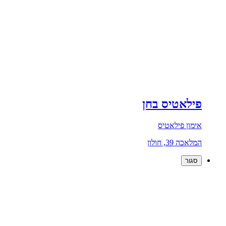
פילאטיס בחן
אימון פילאטיס
המלאכה 39, חולון
סגור