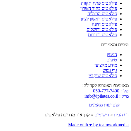
פילאטיס פתח תקווה
פילאטיס בהוד השרון
פילאטיס הרצליה
פילאטיס ראשון לציון
פילאטיס חיפה
פילאטיס ירושלים
פילאטיס רחובות
טיפים ומאמרים
המגזין
טיפים
מידע מקצועי
גוף ונפש
פילאטיס שיקומי
מאמנים? הצטרפו לקהילה!
טל' : 050-777-7400
מייל : info@ipilates.co.il
הצטרפות מאמנים
דף הבית
»
רישומים
»
קרן אור מדריכת פילאטיס
Made with ♥️ by teamworkmedia