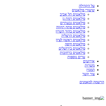
על הקהילה
שיעורי פילאטיס
פילאטיס תל אביב
פילאטיס רמת גן
פילאטיס גבעתיים
פילאטיס פתח תקווה
פילאטיס בהוד השרון
פילאטיס הרצליה
פילאטיס ראשון לציון
פילאטיס חיפה
פילאטיס בירושלים
פילאטיס ברחובות
ערים נוספות
אירועים
משרות
המגזין
צור קשר
הרשמה למאמנים