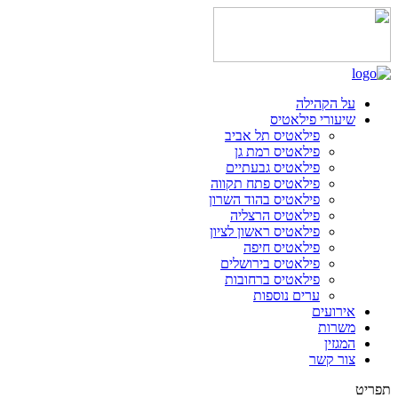
על הקהילה
שיעורי פילאטיס
פילאטיס תל אביב
פילאטיס רמת גן
פילאטיס גבעתיים
פילאטיס פתח תקווה
פילאטיס בהוד השרון
פילאטיס הרצליה
פילאטיס ראשון לציון
פילאטיס חיפה
פילאטיס בירושלים
פילאטיס ברחובות
ערים נוספות
אירועים
משרות
המגזין
צור קשר
תפריט