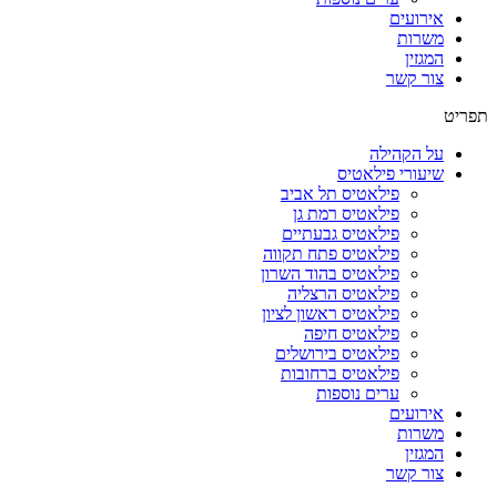
אירועים
משרות
המגזין
צור קשר
תפריט
על הקהילה
שיעורי פילאטיס
פילאטיס תל אביב
פילאטיס רמת גן
פילאטיס גבעתיים
פילאטיס פתח תקווה
פילאטיס בהוד השרון
פילאטיס הרצליה
פילאטיס ראשון לציון
פילאטיס חיפה
פילאטיס בירושלים
פילאטיס ברחובות
ערים נוספות
אירועים
משרות
המגזין
צור קשר