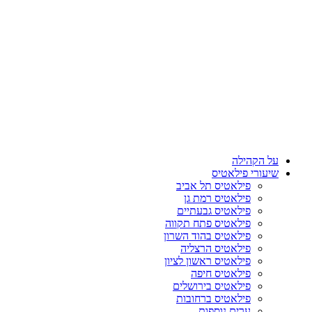
על הקהילה
שיעורי פילאטיס
פילאטיס תל אביב
פילאטיס רמת גן
פילאטיס גבעתיים
פילאטיס פתח תקווה
פילאטיס בהוד השרון
פילאטיס הרצליה
פילאטיס ראשון לציון
פילאטיס חיפה
פילאטיס בירושלים
פילאטיס ברחובות
ערים נוספות