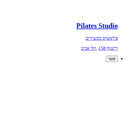
Pilates Studio
פילאטיס מכשירים
דיזנגוף 158, תל אביב
סגור