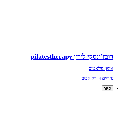
דובז’ינסקי לירון pilatestherapy
אימון פילאטיס
נהריים 4, תל אביב
סגור