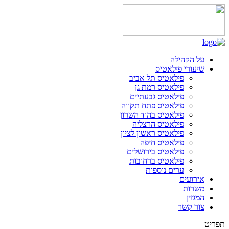
על הקהילה
שיעורי פילאטיס
פילאטיס תל אביב
פילאטיס רמת גן
פילאטיס גבעתיים
פילאטיס פתח תקווה
פילאטיס בהוד השרון
פילאטיס הרצליה
פילאטיס ראשון לציון
פילאטיס חיפה
פילאטיס בירושלים
פילאטיס ברחובות
ערים נוספות
אירועים
משרות
המגזין
צור קשר
תפריט