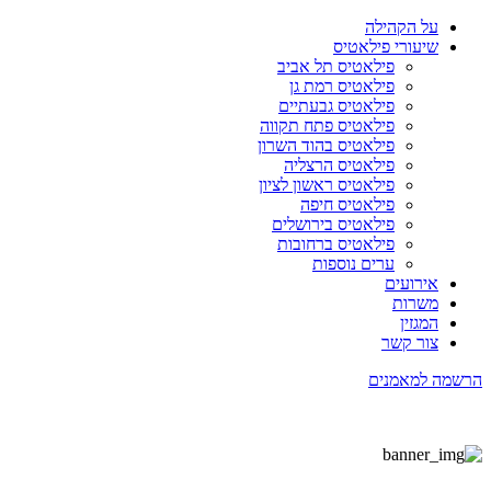
על הקהילה
שיעורי פילאטיס
פילאטיס תל אביב
פילאטיס רמת גן
פילאטיס גבעתיים
פילאטיס פתח תקווה
פילאטיס בהוד השרון
פילאטיס הרצליה
פילאטיס ראשון לציון
פילאטיס חיפה
פילאטיס בירושלים
פילאטיס ברחובות
ערים נוספות
אירועים
משרות
המגזין
צור קשר
הרשמה למאמנים