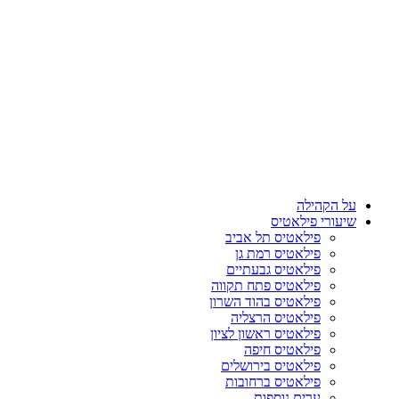
על הקהילה
שיעורי פילאטיס
פילאטיס תל אביב
פילאטיס רמת גן
פילאטיס גבעתיים
פילאטיס פתח תקווה
פילאטיס בהוד השרון
פילאטיס הרצליה
פילאטיס ראשון לציון
פילאטיס חיפה
פילאטיס בירושלים
פילאטיס ברחובות
ערים נוספות