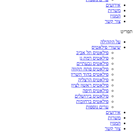
אירועים
משרות
המגזין
צור קשר
תפריט
על הקהילה
שיעורי פילאטיס
פילאטיס תל אביב
פילאטיס רמת גן
פילאטיס גבעתיים
פילאטיס פתח תקווה
פילאטיס בהוד השרון
פילאטיס הרצליה
פילאטיס ראשון לציון
פילאטיס חיפה
פילאטיס בירושלים
פילאטיס ברחובות
ערים נוספות
אירועים
משרות
המגזין
צור קשר